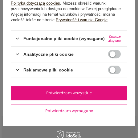
Polityką dotyczącą cookies
. Możesz określić warunki
Pokaż więcej wpisów z
Kwiecień 2017
przechowywania lub dostępu do cookie w Twojej przeglądarce.
Więcej informacji na temat warunków i prywatności można
znaleźć także na stronie
Prywatność i warunki Google
.
Zawsze
Funkcjonalne pliki cookie (wymagane)
aktywne
Analityczne pliki cookie
NEWSLETTER
Reklamowe pliki cookie
Zapisz się do naszego newslettera i otrzymaj 15% zniżki na
pierwsze zamówienie
Potwierdzam wszystkie
ZAPISZ SIĘ
Potwierdzam wymagane