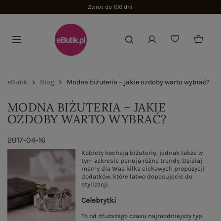
Zwrot do 100 dni
eButik
Blog
Modna biżuteria – jakie ozdoby warto wybrać?
MODNA BIŻUTERIA – JAKIE
OZDOBY WARTO WYBRAĆ?
2017-04-16
Kobiety kochają biżuterię, jednak także w
tym zakresie panują różne trendy. Dzisiaj
mamy dla Was kilka ciekawych propozycji
dodatków, które łatwo dopasujecie do
stylizacji.
Celebrytki
To od dłuższego czasu najmodniejszy typ