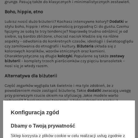
grunge. Pasują także do klasycznych i minimalistycznych zestawień.
Boho, hippie, etno
Lubisz nosić dużo biżuterii? Kochasz intensywne kolory?
Dodatki
w
stylu boho, hippie i etno z pewnością przypadną Ci do gustu. Czemu
łączymy ze sobą te trzy tendencje? Naprawdę trudno odróżnić je od
siebie, są bardzo zbliżone, chociaż nacisk kładzie się na różne
aspekty – odwołania do konkretnych czasów, ideologii i światopoglądu
czy zamiłowania do etnografii i kultury.
Biżuteria
składa się z
kolorowych koralików, wzorów etnicznych oraz kamieni.
Charakterystyczne są długie
kolczyki
. Popularne są także
zestawy
biżuterii
– komplety trzech pierścionków czy pięciu bransoletek –
nosi się je wtedy razem.
Alternatywa dla biżuterii
Część zegarków wygląda tak świetnie i ma tyle zdobień, że z
powodzeniem może zastąpić biżuterię. Takie
dodatki
zwracają uwagę
przy pierwszym rzucie okiem na stylizację. Jakie modele warto
wybierać? Z brokatowymi tarczami, z łańcuszkami na pasku, z
chronografami (szczególnie jeśli są one złote), ozdobione
brylancikami i cyrkoniami. Noszenie
zegarka
zamiast biżuterii z
Konfiguracja zgód
pewnością jest praktycznym rozwiązaniem – będziesz miała zawsze
czas pod kontrolą. Możesz także łączyć oba te rodzaje dodatków ze
sobą.
Dbamy o Twoją prywatność
Sklep korzysta z plików cookie w celu realizacji usług zgodnie z