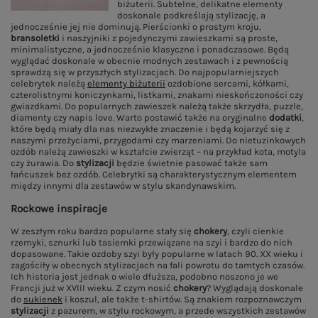
biżuterii. Subtelne, delikatne elementy
doskonale podkreślają stylizację, a
jednocześnie jej nie dominują. Pierścionki o prostym kroju,
bransoletki
i naszyjniki z pojedynczymi zawieszkami są proste,
minimalistyczne, a jednocześnie klasyczne i ponadczasowe. Będą
wyglądać doskonale w obecnie modnych zestawach i z pewnością
sprawdzą się w przyszłych stylizacjach. Do najpopularniejszych
celebrytek należą
elementy biżuterii
ozdobione sercami, kółkami,
czterolistnymi koniczynkami, listkami, znakami nieskończoności czy
gwiazdkami. Do popularnych zawieszek należą także skrzydła, puzzle,
diamenty czy napis love. Warto postawić także na oryginalne
dodatki
,
które będą miały dla nas niezwykłe znaczenie i będą kojarzyć się z
naszymi przeżyciami, przygodami czy marzeniami. Do nietuzinkowych
ozdób należą zawieszki w kształcie zwierząt – na przykład kota, motyla
czy żurawia. Do
stylizacji
będzie świetnie pasować także sam
łańcuszek bez ozdób. Celebrytki są charakterystycznym elementem
między innymi dla zestawów w stylu skandynawskim.
Rockowe inspiracje
W zeszłym roku bardzo popularne stały się
chokery
, czyli cienkie
rzemyki, sznurki lub tasiemki przewiązane na szyi i bardzo do nich
dopasowane. Takie ozdoby szyi były popularne w latach 90. XX wieku i
zagościły w obecnych stylizacjach na fali powrotu do tamtych czasów.
Ich historia jest jednak o wiele dłuższa, podobno noszono je we
Francji już w XVIII wieku. Z czym nosić
chokery
? Wyglądają doskonale
do
sukienek
i koszul, ale także t-shirtów. Są znakiem rozpoznawczym
stylizacji
z pazurem, w stylu rockowym, a przede wszystkich zestawów