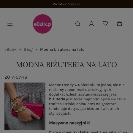
Zwrot do 100 dni
eButik
Blog
Modna biżuteria na lato
MODNA BIŻUTERIA NA LATO
2017-07-16
Modne trendy w ubieraniu to jedno, ale nie
możemy zapominać o atrakcyjnych
dodatkach. Jeśli zastanawiasz się jaka
biżuteria
jest teraz najmodniejsza świetnie
trafiłaś. Dzisiaj opisujemy najgorętsze
tendencje dotyczące biżuterii w letnich
stylizacjach.
Masywne naszyjniki
Duże
naszyjniki
i
kolie
mogliśmy oglądać na