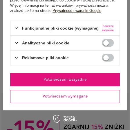
przechowywania lub dostępu do cookie w Twojej przeglądarce.
Więcej informacji na temat warunków i prywatności można
znaleźć także na stronie
Prywatność i warunki Google
.
Zawsze
Funkcjonalne pliki cookie (wymagane)
aktywne
NEWSLETTER
Analityczne pliki cookie
Zapisz się do naszego newslettera i otrzymaj 15% zniżki na
pierwsze zamówienie
Reklamowe pliki cookie
ZAPISZ SIĘ
Potwierdzam wszystkie
Potwierdzam wymagane