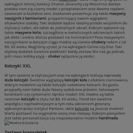
wybiegach letniej kolekcji Chanel, Givenchy czy Moschino. Bardzo
podoba nam się czarny model z przeplataniem oraz dwoma rzędami
zawieszek w kształcie serc. Doskonale prezentuje się także
masywny
naszyjnik z kamieniami
, przypominający swoim wyglądem
afrykańskie ozdoby. Taki dodatek będzie idealny przede wszystkim do
stylizacji safari, ale także do jednolitych ubrań. Dobrym wyborem są
także
masywne kolie
, szczególnie w metalicznych odcieniach takich
jak złoto i srebro. Wolisz postawić na minimalizm? Poza masywnymi
naszyjnikami w dalszym ciągu modne są cienkie
chokery
rodem z lat
90. XX wieku. Mogliśmy ujrzeć je na wybiegach Celine czy Dior. Taki
stylowy dodatek świetnie podkreśli każdy zestaw. Nie noś go jednak,
jeśli masz krótką szyję –
choker
optycznie ją skróci.
Kolczyki XXL
W tym sezonie w stylizacjach oraz na wybiegach królują naprawdę
duże kolczyki
. Świetnie wyglądają
kolczyki koła
z efektem cieniowania,
dobrym modelem są także kolczyki ozdobione kolcami. Do gustu
przypadły nam także duże fasony ozdobione piórami, kolorowymi
koralikami czy cyrkoniami. Oprócz modeli XXL modne są także
neonowe
kolczyki
w stylu lat 80. XX wieku. Trend ten świetnie
współgra z najmodniejszym w tym roku odcieniem greenery
wybranym przez Instytut Pantone. Jakie
kolczyki
są jeszcze modne?
Warto postawić na oryginalne wzory oraz motywy. Dobrym pomysłem
jest także personalizacja czy niepowtarzalne modele
handmade
.
Zestawy bransoletek