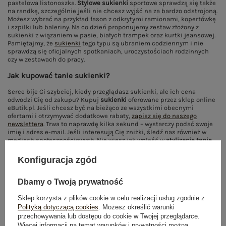
pastelowa listonoszka.
Stylowe sukienki
sportowe sprawdzą się także
na randkę, szczególnie jeśli nie chcesz wyjść na za bardzo odstrojoną.
Możesz wybrać na przykład fason z odkrytymi ramionami, kopertówkę
i szpilki lub baleriny. Na co dzień proponujemy zestaw złożony z
sukienki z wiązaniem w pasie, białych trampek oraz kurtki jeansowej.
Pamiętajmy, że
sukienki
tego typu są ubraniem codziennym i nie
sprawdzą się oficjalnych spotkaniach, uroczystościach rodzinnych
czy w zestawach do pracy.
Jak kupować tanie sukienki?
Serce bije Ci szybciej, kiedy przeglądasz sukienki, ale ich cena
odwodzi Cię od zakupu? Kupuj
sukienki
oferowane przez sklep online
eButik.pl. Jeśli chcesz być na bieżąco ze wszystkimi obecnymi
ofertami i otrzymywać dodatkowe rabaty,
zapisz się do naszego
newslettera
. Trwa to naprawdę kilka sekund – wystarczy podać swoje
imię i adres e-mail. Jeśli interesują Cię zniżki, śledź nas również w
mediach społecznościowych. Nie wiesz jak wpleść w
stylizacje tanie
sukienki
? Zaglądaj regularnie na naszego bloga, w każdym wpisie
podpowiadamy co nosić, żeby wyglądać modnie.
Konfiguracja zgód
Dbamy o Twoją prywatność
Pokaż więcej wpisów z
Maj 2017
Sklep korzysta z plików cookie w celu realizacji usług zgodnie z
Polityką dotyczącą cookies
. Możesz określić warunki
przechowywania lub dostępu do cookie w Twojej przeglądarce.
Więcej informacji na temat warunków i prywatności można