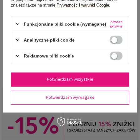
znaleźć także na stronie
Prywatność i warunki Google
.
Zawsze
Funkcjonalne pliki cookie (wymagane)
NEWSLETTER
aktywne
Analityczne pliki cookie
Zapisz się do naszego newslettera i otrzymaj 15% zniżki na
pierwsze zamówienie
Reklamowe pliki cookie
ZAPISZ SIĘ
Potwierdzam wszystkie
Potwierdzam wymagane