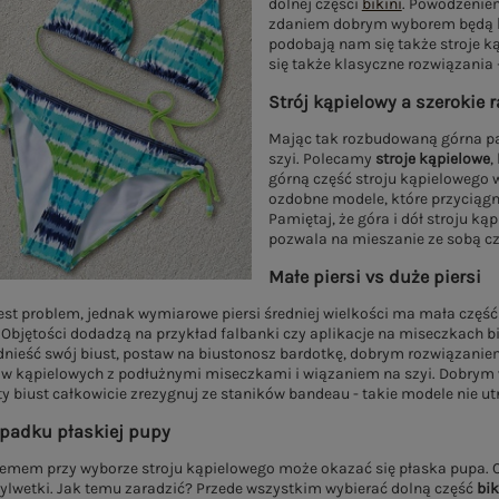
dolnej części
bikini
. Powodzenie
zdaniem dobrym wyborem będą
podobają nam się także stroje ką
się także klasyczne rozwiązania 
Strój kąpielowy a szerokie 
Mając tak rozbudowaną górna par
szyi. Polecamy
stroje kąpielowe
,
górną część stroju kąpielowego w
ozdobne modele, które przyciągn
Pamiętaj, że góra i dół stroju 
pozwala na mieszanie ze sobą c
Małe piersi vs duże piersi
jest problem, jednak wymiarowe piersi średniej wielkości ma mała część
 Objętości dodadzą na przykład falbanki czy aplikacje na miseczkach 
odnieść swój biust, postaw na biustonosz bardotkę, dobrym rozwiązanie
w kąpielowych z podłużnymi miseczkami i wiązaniem na szyi. Dobrym wy
ty biust całkowicie zrezygnuj ze staników bandeau - takie modele nie ut
ypadku płaskiej pupy
emem przy wyborze stroju kąpielowego może okazać się płaska pupa. Cz
 sylwetki. Jak temu zaradzić? Przede wszystkim wybierać dolną część
bik