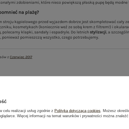
konałymi zdobieniami, które nieco powiększą płaską pupę będą modne 
pomnieć na plażę?
 stroju kąpielowego przed wyjazdem dobrze jest skompletować cały ze
zniku, kosmetykach (koniecznie weź ze sobą krem z filtrem!) i okularac
u
, polecamy klapki, sandały i espadryle. Do letnich
stylizacji
, a szczegól
ć, ponieważ pomieszczą wszystko, czego potrzebujemy.
isów z
Czerwiec 2017
ość
w celu realizacji usług zgodnie z
Polityką dotyczącą cookies
. Możesz określi
NEWSLETT
eglądarce. Więcej informacji na temat warunków i prywatności można znaleźć
Zapisz się do naszego newslettera i otrzymaj 15