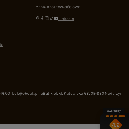
MEDIA SPOŁECZNOŚCIOWE
Linkedin
ia
-16:00
bok@ebutik.pl
eButik.pl
,
Al. Katowicka 68
,
05-830
Nadarzyn
4.9