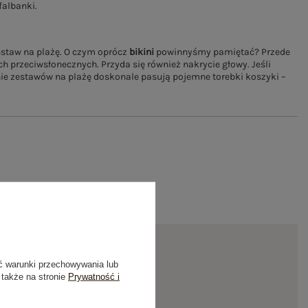
falbanki.
staw na plażę. O czym oprócz
bikini
powinnyśmy pamiętać? Przede
h przeciwsłonecznych. Przyda się również nakrycie głowy. Jeśli
nie zestawów na plażę doskonale pasują pojemne torebki koszyki –
ć warunki przechowywania lub
ER
 także na stronie
Prywatność i
% zniżki na pierwsze zamówienie