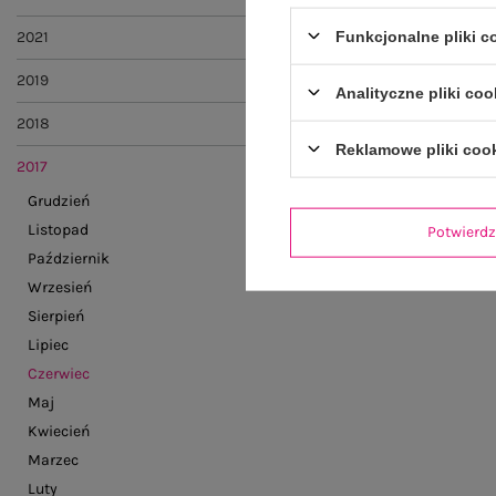
Funkcjonalne pliki 
2021
2019
Analityczne pliki coo
2018
Reklamowe pliki coo
2017
Grudzień
Listopad
Potwier
Październik
Wrzesień
Sierpień
Lipiec
Czerwiec
Maj
Kwiecień
Marzec
Luty