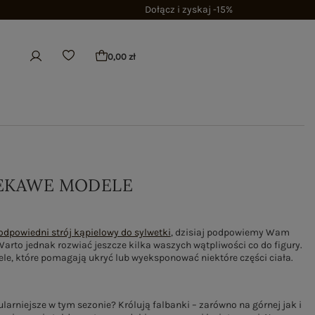
Dołącz i zyskaj -15%
0,00 zł
IEKAWE MODELE
odpowiedni strój kąpielowy do sylwetki
, dzisiaj podpowiemy Wam
arto jednak rozwiać jeszcze kilka waszych wątpliwości co do figury.
, które pomagają ukryć lub wyeksponować niektóre części ciała.
larniejsze w tym sezonie? Królują falbanki – zarówno na górnej jak i