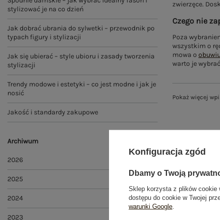
Spodnie damskie – jak wybrać idealny fason i
zwierzęce. Dos
stylizować je na co dzień
Czego nie za
Jak dobrać ubrania do sylwetki – przewodnik po
typach figury i stylizacji
Poza wybraniem
wszystkim o ręc
mowa o
obuwi
Jak się ubierać – style ubioru i zasady tworzenia
warto je wybra
stylizacji
Trendy modowe i estetyki – co jest modne i jak je
nosić
Pokaż więcej wp
Jakość i standardy zakupowe
Archiwum
Konfiguracja zgód
2026
Dbamy o Twoją prywatn
2025
Sklep korzysta z plików cookie 
dostępu do cookie w Twojej prz
2024
warunki Google
.
2023