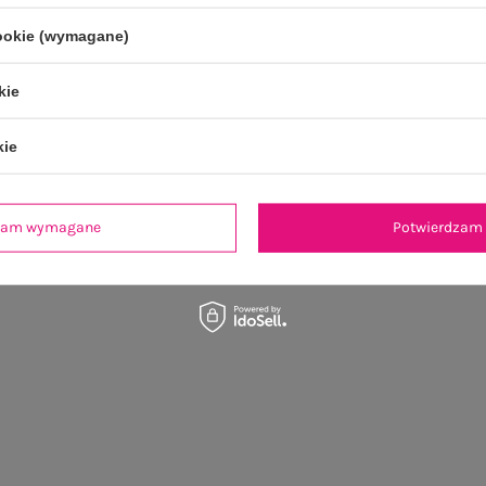
cookie (wymagane)
ZAPISZ SIĘ
kie
kie
dzam wymagane
Potwierdzam 