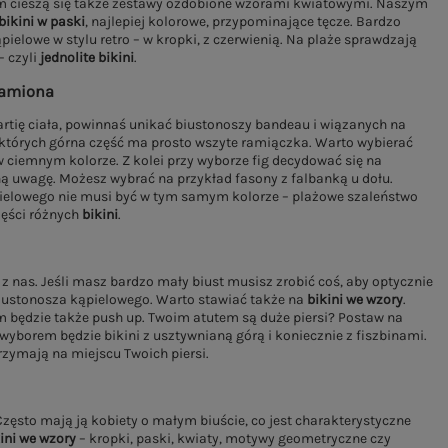
m cieszą się także zestawy ozdobione wzorami kwiatowymi. Naszym
bikini w paski
, najlepiej kolorowe, przypominające tęcze. Bardzo
pielowe w stylu retro – w kropki, z czerwienią. Na plaże sprawdzają
– czyli
jednolite bikini
.
ramiona
tię ciała, powinnaś unikać biustonoszy bandeau i wiązanych na
 których górna część ma prosto wszyte ramiączka. Warto wybierać
 ciemnym kolorze. Z kolei przy wyborze fig decydować się na
ą uwagę. Możesz wybrać na przykład fasony z falbanką u dołu.
kąpielowego nie musi być w tym samym kolorze – plażowe szaleństwo
zęści różnych
bikini
.
 z nas. Jeśli masz bardzo mały biust musisz zrobić coś, aby optycznie
biustonosza kąpielowego. Warto stawiać także na
bikini we wzory
.
m będzie także push up. Twoim atutem są duże piersi? Postaw na
borem będzie bikini z usztywnianą górą i koniecznie z fiszbinami.
rzymają na miejscu Twoich piersi.
ęsto mają ją kobiety o małym biuście, co jest charakterystyczne
ini we wzory
– kropki, paski, kwiaty, motywy geometryczne czy