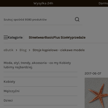
Wysyłka 24h
Darmo
Streetwear
Basic
Plus Size
Wyprzedaże
Kategorie
eButik
Blog
Stroje kąpielowe - ciekawe modele
Moda, styl, trendy, akcesoria - co my Kobiety
lubimy najbardziej.
2017-06-07
Kobiety
Mężczyźni
Dzieci