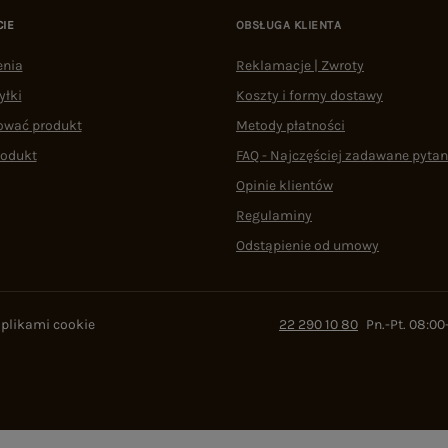
CIE
OBSŁUGA KLIENTA
enia
Reklamacje | Zwroty
yłki
Koszty i formy dostawy
ować produkt
Metody płatności
rodukt
FAQ - Najczęściej zadawane pytan
Opinie klientów
Regulaminy
Odstąpienie od umowy
 plikami cookie
22 290 10 80
Pn.-Pt. 08:00