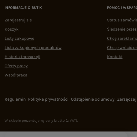
INFORMACJE O BUTIK
POMOC I WSPAR
Zarejestruj się
Status zamówi
Koszyk
Śledzenie przes
Listy zakupowe
Chcę zareklam
Lista zakupionych produktów
Chcę zwrócić p
Historia transakcji
Kontakt
Oferty pracy
Współpraca
Regulamin
Polityka prywatności
Odstąpienie od umowy
Zarządzaj
W sklepie prezentujemy ceny brutto (z VAT).