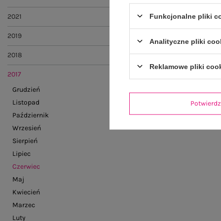
Funkcjonalne pliki 
2021
2019
Analityczne pliki coo
2018
Reklamowe pliki coo
2017
Grudzień
Listopad
Potwier
Październik
Wrzesień
Sierpień
Lipiec
Czerwiec
Maj
Kwiecień
Marzec
Luty