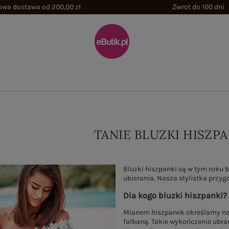
wa dostawa od 200,00 zł
Zwrot do 100 dni
TANIE BLUZKI HISZPA
Bluzki hiszpanki są w tym roku 
ubierania. Nasza stylistka przyg
Dla kogo bluzki hiszpanki?
Mianem hiszpanek określamy najc
falbaną. Takie wykończenie ubran