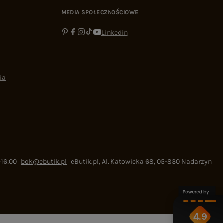
MEDIA SPOŁECZNOŚCIOWE
Linkedin
ia
-16:00
bok@ebutik.pl
eButik.pl
,
Al. Katowicka 68
,
05-830
Nadarzyn
4.9