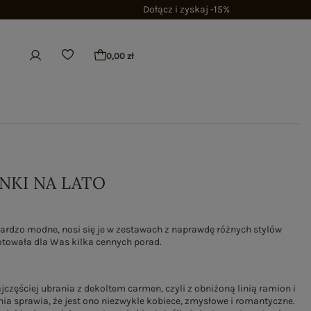
Dołącz i zyskaj -15%
0,00 zł
NKI NA LATO
bardzo modne, nosi się je w zestawach z naprawdę różnych stylów
otowała dla Was kilka cennych porad.
zęściej ubrania z dekoltem carmen, czyli z obniżoną linią ramion i
ia sprawia, że jest ono niezwykle kobiece, zmysłowe i romantyczne.