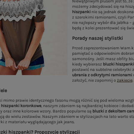
Niewątpliwym plusem jest to, że 
możemy zdecydować się na hiszpa
hiszpanki
nie są jednak doskonał
z szerokimi ramionami, czyli Pan
nie najlepszy wybór dla jabłka – 
będą z kolei prezentować się świ
Porady naszej stylistki
Przed zaprezentowaniem Wam ki
pamiętać o odpowiednim dobrani
samonośny. Jeśli masz obfity bi
kiedy wybierasz
bluzki hiszpanki
postawić na subtelne celebrytki z
ubrania z odkrytymi ramionami
n
założyć, nie zapomnij o
żakiecie
.
ele
ki mimo prawie identycznego fasonu mogą różnić się pod wieloma wz
i hiszpanki koronkowe
, naszym zdaniem są najbardziej kobiece i dodad
y oraz inne kolorowe wzory. Bardzo popularne są
bluzki z dekoltem ca
ją do wielu zestawów. Naszym zdaniem w stylizacjach na lato warto s
ki z materiału wyglądającego jak jeans.
zki hiszpanki? Propozycje stylizacji