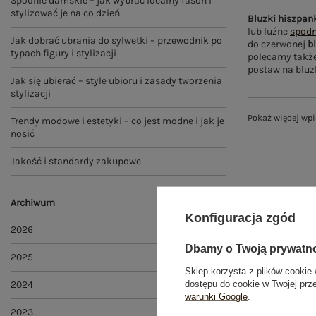
Spodnie damskie – jak wybrać idealny fason i
stylizować je na co dzień
Bluzki hiszpan
lub luźne
spodn
Jak dobrać ubrania do sylwetki – przewodnik po
do czerwonej
b
typach figury i stylizacji
polecamy także
postaw na bluz
Jak się ubierać – style ubioru i zasady tworzenia
stylizacji
Pokaż więcej wp
Trendy modowe i estetyki – co jest modne i jak je
nosić
Jakość i standardy zakupowe
Archiwum
Konfiguracja zgód
2026
Dbamy o Twoją prywatn
2025
Sklep korzysta z plików cookie 
dostępu do cookie w Twojej prz
2024
warunki Google
.
2023