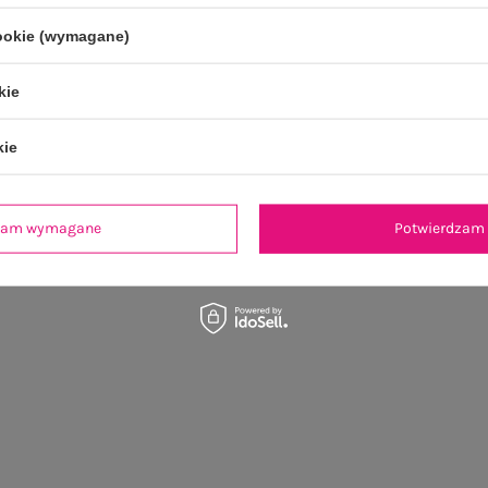
ZAPISZ SIĘ
cookie (wymagane)
kie
kie
dzam wymagane
Potwierdzam 