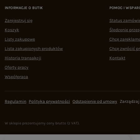
INFORMACJE O BUTIK
POMOC I WSPAR
Zarejestruj się
Status zamówi
Koszyk
Śledzenie przes
Listy zakupowe
Chcę zareklam
Lista zakupionych produktów
Chcę zwrócić p
Historia transakcji
Kontakt
Oferty pracy
Współpraca
Regulamin
Polityka prywatności
Odstąpienie od umowy
Zarządzaj
W sklepie prezentujemy ceny brutto (z VAT).