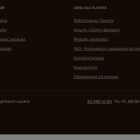
CIE
OBSŁUGA KLIENTA
enia
Reklamacje | Zwroty
yłki
Koszty i formy dostawy
ować produkt
Metody płatności
rodukt
FAQ - Najczęściej zadawane pytan
Opinie klientów
Regulaminy
Odstąpienie od umowy
 plikami cookie
22 290 10 80
Pn.-Pt. 08:00