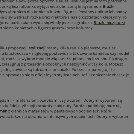
zdobienie powiększa optycznie biust. Jeśli nie jest nam to potrzebne
nkę bez falbanki, wyłącznie z obniżoną linią ramion.
Bluzki
ym ubraniem dla kobiet o każdej figurze. Powinny unikać ich osoby
ie o sylwetkach rożka oraz niektóre z nas o kształtach klepsydry. To
górna partia ciała wyda się wtedy jeszcze grubsza.
Bluzki hiszpanki
etnie na kobietach o figurze gruszki oraz kolumny.
lku propozycji
stylizacji
mamy kilka rad. Po pierwsze, musisz
u biustonosza – najlepiej postawić na tak zwane bandeau czy model
ust, możesz wybrać modele wiązane/zapinane na brzuchu. Po drugie,
, zrezygnuj z przesadnie ozdobnych naszyjników czy kolii. Możesz
 jedną zawieszką lub same łańcuszki. Po trzecie, pamiętaj, że
ie sprawdzą się w oficjalnych stylizacjach. Jeśli koniecznie chcesz je
ględami – materiałem, ozdobami czy wzorem. Dobrym wyborem są
zą każdej stylizacji romantycznej nuty. Bardzo podobają nam się
rmen
z cienkich materiałów w pastelowych odcieniach, które
tawiać także na ubrania w intensywnych odcieniach. Dobrym wyborem