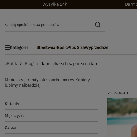
Wysyłka 24h
Darmo
Streetwear
Basic
Plus Size
Wyprzedaże
Kategorie
eButik
Blog
Tanie bluzki hiszpanki na lato
Moda, styl, trendy, akcesoria - co my Kobiety
lubimy najbardziej.
2017-06-13
Kobiety
Mężczyźni
Dzieci