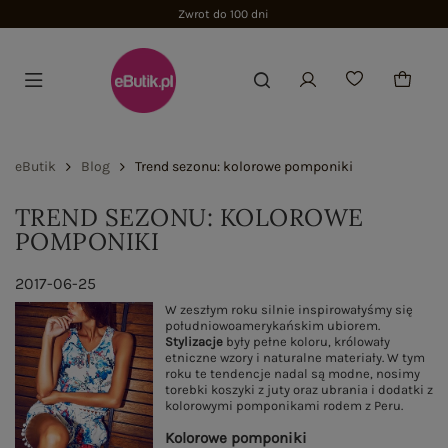
Zwrot do 100 dni
eButik
Blog
Trend sezonu: kolorowe pomponiki
TREND SEZONU: KOLOROWE
POMPONIKI
2017-06-25
W zeszłym roku silnie inspirowałyśmy się
południowoamerykańskim ubiorem.
Stylizacje
były pełne koloru, królowały
etniczne wzory i naturalne materiały. W tym
roku te tendencje nadal są modne, nosimy
torebki koszyki z juty oraz ubrania i dodatki z
kolorowymi pomponikami rodem z Peru.
Kolorowe pomponiki