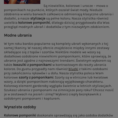
Są niewielkie, kolorowe i urocze – mowa o
pomponikach na punkcie, których oszalał świat mody. Nieduże
zdobienia w wielu barwach całkowicie odmieniają klasyczne ubrania i
dodatki, a nasze
stylizacje
są pełne koloru. Nasza stylistka również
uwielbia
kolorowe pomponiki
, dlatego dzisiaj przygotowała dla Was
przegląd modnych ubrań i dodatków z tym niezwykłym zdobieniem.
Modne ubrania
W tym roku bardzo popularne są komplety ubrań wykonanych z tej
samej tkaniny. W naszej ofercie znajdziecie między innymi zestawy
składające się z topów i szortów. Niektóre modele we wzory są
dodatkowo ozdobione niewielkimi pomponikami, które sprawiają, że
ubranie jest zgodne z najnowszymi trendami. Świetnym wyborem są
także
koszulki z pomponikami
w kontrastowym do reszty ubrania
kolorze. Do gustu przypadły nam również
bluzki
z takimi ozdobami
przy zakończeniu rękawów i u dołu. Nasza stylistka poleca Wam
kolorowe
szorty z pomponikami
. Szorty są w etniczne lub kwiatowe
wzory, a dzięki pomponikom nabierają wyjątkowego charakteru.
Kolorowy element garderoby wygląda świetnie w letnich stylizacjach.
Szukasz ubrania z pomponami na zimniejsze pory roku? Chcesz nosić
je w zestawach na jesień i zimę? Wybierz ciepły bezrękawnik z
ozdobnymi pomponami i kapturem.
Wyraziste ozdoby
Kolorowe pomponiki
doskonale sprawdzają się jako ozdoba dodatków