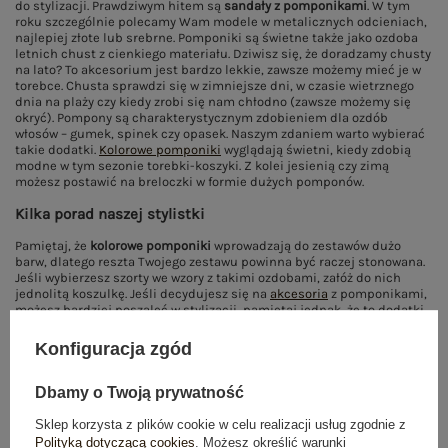
do stylizacji. Prawdziwym hitem są
sandały z pomponikami
. W tym
roku szczególnie polecamy Wam modele w metalicznych odcieniach,
najlepiej złote lub srebrne. Pomponiki są świetne także jako ozdoba
letnich chust z cienkiego materiału. Dziwisz się, że doradzamy chusty
na lato? To akcesorium jest bardzo lekkie, zawsze możemy mieć je w
torebce. Chusta sprawdzi się w zimniejsze dni, w czasie wietrznego
dnia na plaży czy kiedy zrobi się nam chłodno (zawsze możemy się
okryć). Pompony są charakterystycznym zdobieniem dla ozdób
włosów – gumek, spinek czy opasek. Naszym zdaniem warto wybierać
takie dodatki.
Kolorowe pomponiki
wyglądają świetni, kiedy zdobią
modne w tym sezonie torebki-koszyki. Z kolei jesienią czy zimą
możesz postawić na breloczki w formie dużych pomponów.
Kilka porad naszej stylistki
Pamiętaj, że
kolorowe pomponiki
wprowadzają do zestawów dużo
barw, dlatego reszta Twojego zestawu powinna być raczej stonowana.
Jeśli wybierzesz szorty we wzory z takimi ozdobami, załóż do nich
jednolitą koszulkę. Jeśli decydujesz się na
akcesoria
z pomponikami,
możesz bardziej poszaleć w stylizacji, pamiętaj jednak, że to dodatki
powinny przyciągać całą uwagę.
Ubrania z pomponikami
są
przepiękne, od razu przywodzą na myśl wakacje i
letnie stylizacje
.
Konfiguracja zgód
Pamiętaj jednak, że nie są to dobre elementy garderoby do
stylizacji
do pracy, postaw na nie w zestawach na co dzień.
Dbamy o Twoją prywatność
Sklep korzysta z plików cookie w celu realizacji usług zgodnie z
Pokaż więcej wpisów z
Czerwiec 2017
Polityką dotyczącą cookies
. Możesz określić warunki