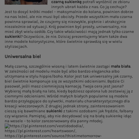
czarną sukienkę
potrafi wyróżnić ze zbioru
innych ubrań każda z nas. Co ją cechuje?
Jest to dosyć krótki model – maksymalnie do kolana, powinien dobrze
na nas leżeć, ale nie musi być obcisły. Przede wszystkim mała czarna
powinna sprawiać, że czujemy się niezwykle, pięknie i atrakcyjnie
niezależnie od sytuacji. Krój powinien być prosty, uniwersalny, nie
mieć zbyt wielu ozdób. Czy takie właściwości mają jednak tylko czarne
sukienki
? Oczywiście, że nie. Dzisiaj prezentujemy Wam także dwa
inne modele kolorystyczne, które świetnie sprawdzą się w wielu
stylizacjach.
Uniwersalna biel
Małą czarną, szczególnie wiosną i latem świetnie zastąpi
mała biała
.
W zależności od modelu może być albo bardzo elegancka albo
utrzymana w stylu hippie/boho. Kolor jest tak uniwersalny jak czarny,
biel świetnie komponuje się ze wszystkimi odcieniami. Będzie Ci
pasował, jeśli masz ciemniejszą karnację. Twoja cera jest jasna?
Wybieraj małą białą na lato, kiedy będziesz opalona lub zestawiaj ją z
ciemnymi odcieniami. Wśród małych białych popularne są modele
bardzo przylegające do sylwetki, materiału charakterystycznego dla
kreacji wieczorowych. Z drugiej jednak strony, zainteresowaniem
cieszą się bawełniane
sukienki
z takimi ozdobami jak frędzle, falbany
czy wiązanie. Pamiętaj, aby nie decydować się na białą sukienkę idąc
na wesele – to kolor zarezerwowany dla panny młodej.