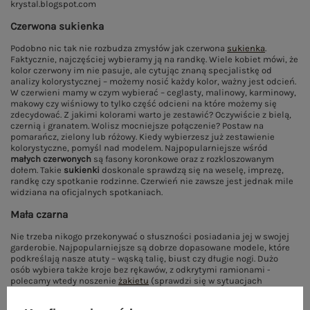
Czerwona sukienka
Podobno nic tak nie rozbudza zmysłów jak czerwona
sukienka
.
Faktycznie, najczęściej wybieramy ją na randkę. Wiele kobiet mówi, że
kolor czerwony im nie pasuje, ale cytując znaną specjalistkę od
analizy kolorystycznej – możemy nosić każdy kolor, ważny jest odcień.
W czerwieni mamy w czym wybierać – ceglasty, malinowy, karminowy,
makowy czy wiśniowy to tylko część odcieni na które możemy się
zdecydować. Z jakimi kolorami warto je zestawić? Oczywiście z bielą,
czernią i granatem. Wolisz mocniejsze połączenie? Postaw na
pomarańcz, zielony lub różowy. Kiedy wybierzesz już zestawienie
kolorystyczne, pomyśl nad modelem. Najpopularniejsze wśród
małych czerwonych
są fasony koronkowe oraz z rozkloszowanym
dołem. Takie
sukienki
doskonale sprawdzą się na weselę, imprezę,
randkę czy spotkanie rodzinne. Czerwień nie zawsze jest jednak mile
widziana na oficjalnych spotkaniach.
Mała czarna
Nie trzeba nikogo przekonywać o słuszności posiadania jej w swojej
garderobie. Najpopularniejsze są dobrze dopasowane modele, które
podkreślają nasze atuty – wąską talię, biust czy długie nogi. Dużo
osób wybiera także kroje bez rękawów, z odkrytymi ramionami -
polecamy wtedy noszenie
żakietu
(sprawdzi się w sytuacjach
oficjalnych). Świetnie wyglądają także fasony z dodatkiem innych
materiałów – na przykład ekoskóry czy koronki. Z założenia
mała