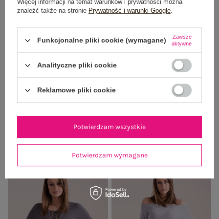
Więcej informacji na temat warunków i prywatności można
znaleźć także na stronie
Prywatność i warunki Google
.
Zawsze
Funkcjonalne pliki cookie (wymagane)
aktywne
Analityczne pliki cookie
Reklamowe pliki cookie
Ecru damskie body z bawełny
Sukienka z bocznymi wycięciami
jasnoszara
19,99 zł
Cena regularna:
59,99 zł
Najniższa cena z 30 dni:
39,99 zł
19,99 zł
Potwierdzam wszystkie
Najniższa cena z 30 dni:
34,99 zł
Potwierdzam wymagane
-60%
-60%