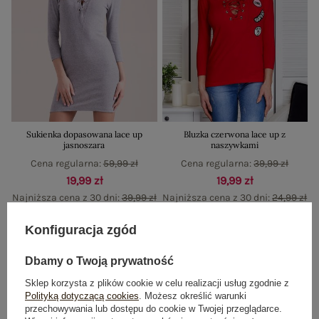
Sukienka dopasowana lace up
Bluzka czerwona lace up z
jasnoszara
naszywkami
Cena regularna:
59,99 zł
Cena regularna:
39,99 zł
19,99 zł
19,99 zł
Najniższa cena z 30 dni:
39,99 zł
Najniższa cena z 30 dni:
24,99 zł
Konfiguracja zgód
-50%
-67%
Dbamy o Twoją prywatność
Sklep korzysta z plików cookie w celu realizacji usług zgodnie z
Polityką dotyczącą cookies
. Możesz określić warunki
przechowywania lub dostępu do cookie w Twojej przeglądarce.