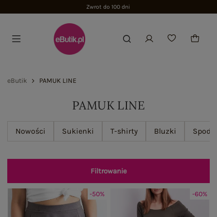
Zwrot do 100 dni
eButik
PAMUK LINE
PAMUK LINE
Nowości
Sukienki
T-shirty
Bluzki
Spodn
Filtrowanie
-50%
-60%