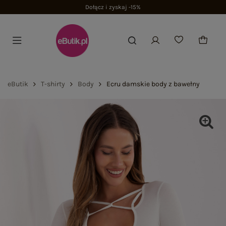
Dołącz i zyskaj -15%
eButik
T-shirty
Body
Ecru damskie body z bawełny