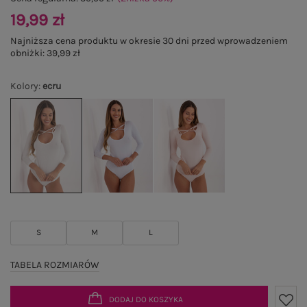
19,99 zł
Najniższa cena produktu w okresie 30 dni przed wprowadzeniem
obniżki:
39,99 zł
Kolory
:
ecru
S
M
L
TABELA ROZMIARÓW
DODAJ DO KOSZYKA