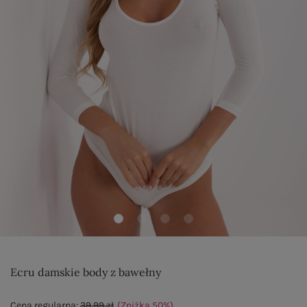
Ecru damskie body z bawełny
Cena regularna:
39,99 zł
(Zniżka
50
%
)