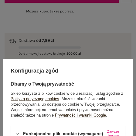
Możesz kupić także poprzez:
Dostawa
od 7,99 zł
Do darmowej dostawy brakuje
200,00 zł
Wysyłka w
poniedziałek
Konfiguracja zgód
100 dni na zwrot
Dbamy o Twoją prywatność
Sklep korzysta z plików cookie w celu realizacji usług zgodnie z
Polityką dotyczącą cookies
. Możesz określić warunki
przechowywania lub dostępu do cookie w Twojej przeglądarce.
OPIS PRODUKTU
Więcej informacji na temat warunków i prywatności można
znaleźć także na stronie
Prywatność i warunki Google
.
GŁÓWNE PARAMETRY
Zawsze
OPINIE O PRODUKCIE
(0)
Funkcjonalne pliki cookie (wymagane)
aktywne