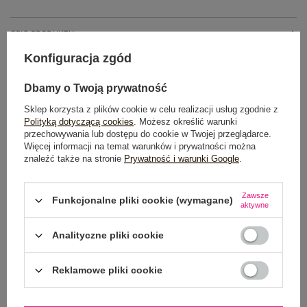
OPIS PRODUKTU
Konfiguracja zgód
GŁÓWNE PARAMETRY
Dbamy o Twoją prywatność
OPINIE O PRODUKCIE
(1)
Sklep korzysta z plików cookie w celu realizacji usług zgodnie z
Polityką dotyczącą cookies
. Możesz określić warunki
WYSYŁKA I DOSTAWA
przechowywania lub dostępu do cookie w Twojej przeglądarce.
Więcej informacji na temat warunków i prywatności można
znaleźć także na stronie
Prywatność i warunki Google
.
ZWROTY I REKLAMACJE
Zawsze
Funkcjonalne pliki cookie (wymagane)
aktywne
Analityczne pliki cookie
Reklamowe pliki cookie
NEWSLETTER