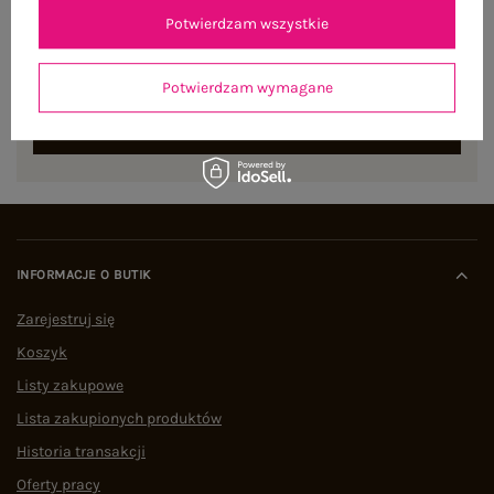
Potwierdzam wszystkie
Zapisz się do naszego newslettera i otrzymaj 15% zniżki na
pierwsze zamówienie
Potwierdzam wymagane
ZAPISZ SIĘ
INFORMACJE O BUTIK
Zarejestruj się
Koszyk
Listy zakupowe
Lista zakupionych produktów
Historia transakcji
Oferty pracy