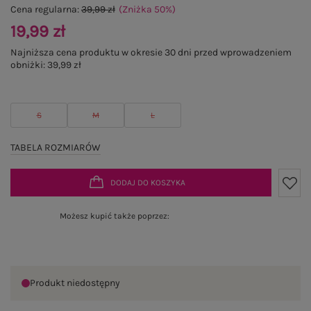
Cena regularna:
39,99 zł
(Zniżka
50
%
)
19,99 zł
Najniższa cena produktu w okresie 30 dni przed wprowadzeniem
obniżki:
39,99 zł
S
M
L
TABELA ROZMIARÓW
DODAJ DO KOSZYKA
Możesz kupić także poprzez:
Produkt niedostępny