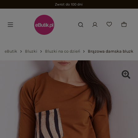
Zwrot do 100 dni
eButik
Bluzki
Bluzki na co dzień
Brązowa damska bluzka 