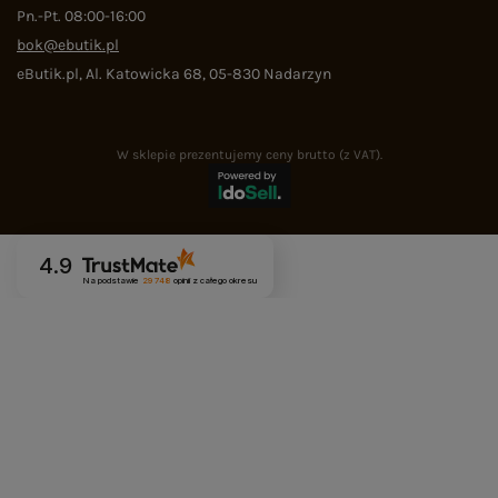
Pn.-Pt. 08:00-16:00
bok@ebutik.pl
eButik.pl
,
Al. Katowicka 68
,
05-830
Nadarzyn
W sklepie prezentujemy ceny brutto (z VAT).
4.9
Na podstawie
29 748
opinii
z całego okresu