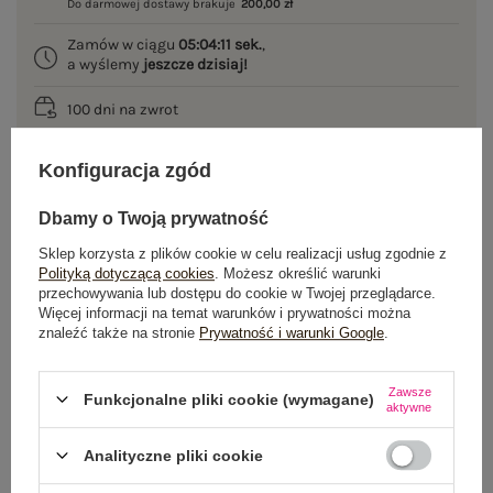
Do darmowej dostawy brakuje
200,00 zł
Zamów w ciągu
05:04:11 sek.
,
a wyślemy
jeszcze dzisiaj!
100 dni na zwrot
Konfiguracja zgód
OPIS PRODUKTU
Dbamy o Twoją prywatność
Sklep korzysta z plików cookie w celu realizacji usług zgodnie z
GŁÓWNE PARAMETRY
Polityką dotyczącą cookies
. Możesz określić warunki
przechowywania lub dostępu do cookie w Twojej przeglądarce.
OPINIE O PRODUKCIE
(5)
Więcej informacji na temat warunków i prywatności można
znaleźć także na stronie
Prywatność i warunki Google
.
WYSYŁKA I DOSTAWA
Zawsze
Funkcjonalne pliki cookie (wymagane)
aktywne
ZWROTY I REKLAMACJE
Analityczne pliki cookie