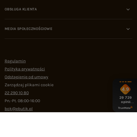
OBSŁUGA KLIENTA
MEDIA SPOŁECZNOŚCIOWE
Regulamin
Polityka prywatności
Odstąpienie od umowy
Zarządzaj plikami cookie
4.9
22 290 10 80
29 729
Pn.-Pt. 08:00-16:00
opinii
z całego
bok@ebutik.pl
okresu
eButik.pl
,
Al. Katowicka 68
,
05-830
Nadarzyn