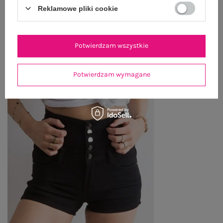
OSTATNIO OGLĄDANE
Reklamowe pliki cookie
Zobacz wszystko
Potwierdzam wszystkie
Potwierdzam wymagane