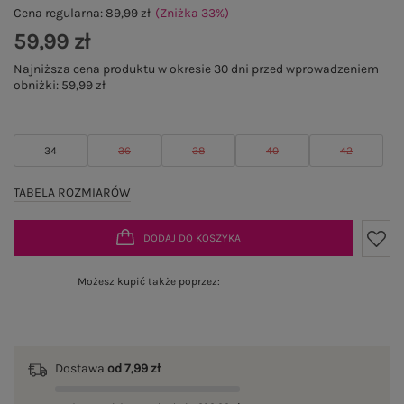
Cena regularna:
89,99 zł
(Zniżka
33
%
)
59,99 zł
Najniższa cena produktu w okresie 30 dni przed wprowadzeniem
obniżki:
59,99 zł
34
36
38
40
42
TABELA ROZMIARÓW
DODAJ DO KOSZYKA
Możesz kupić także poprzez:
Dostawa
od 7,99 zł