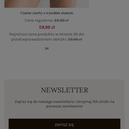
Czarne szorty z wysokim stanem
Cena regularna:
89,99 zł
59,99 zł
Najniższa cena produktu w okresie 30 dni
przed wprowadzeniem obniżki:
59,99 zł
34
NEWSLETTER
Zapisz się do naszego newslettera i otrzymaj 15% zniżki na
pierwsze zamówienie
ZAPISZ SIĘ