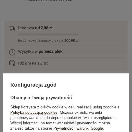
Dostawa
od 7,99 zł
Do darmowej dostawy brakuje
200,00 zł
Wysyłka w
poniedziałek
100 dni na zwrot
Konfiguracja zgód
OPIS PRODUKTU
Dbamy o Twoją prywatność
GŁÓWNE PARAMETRY
Sklep korzysta z plików cookie w celu realizacji usług zgodnie z
Polityką dotyczącą cookies
. Możesz określić warunki
przechowywania lub dostępu do cookie w Twojej przeglądarce.
OPINIE O PRODUKCIE
(7)
Więcej informacji na temat warunków i prywatności można
znaleźć także na stronie
Prywatność i warunki Google
.
WYSYŁKA I DOSTAWA