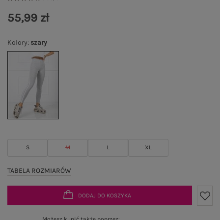
55,99 zł
Kolory
:
szary
S
M
L
XL
TABELA ROZMIARÓW
DODAJ DO KOSZYKA
Możesz kupić także poprzez: