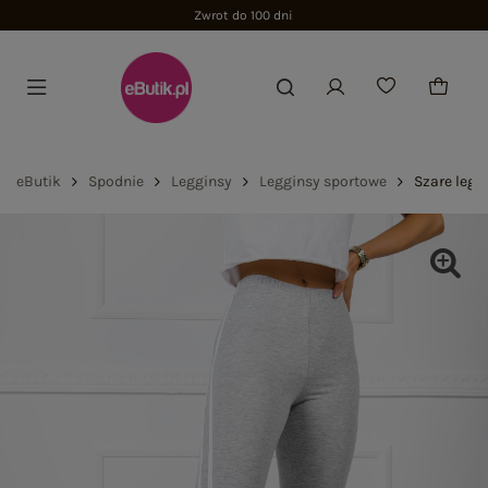
Zwrot do 100 dni
eButik
Spodnie
Legginsy
Legginsy sportowe
Szare legg