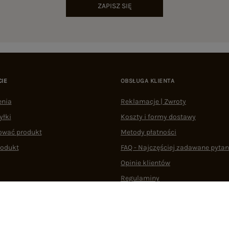
ZAPISZ SIĘ
CIE
OBSŁUGA KLIENTA
enia
Reklamacje | Zwroty
yłki
Koszty i formy dostawy
ować produkt
Metody płatności
rodukt
FAQ - Najczęściej zadawane pytan
Opinie klientów
Regulaminy
Odstąpienie od umowy