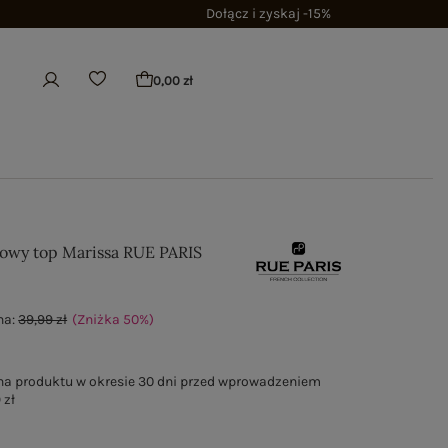
Dołącz i zyskaj -15%
0,00 zł
owy top Marissa RUE PARIS
na:
39,99 zł
(Zniżka
50
%
)
na produktu w okresie 30 dni przed wprowadzeniem
 zł