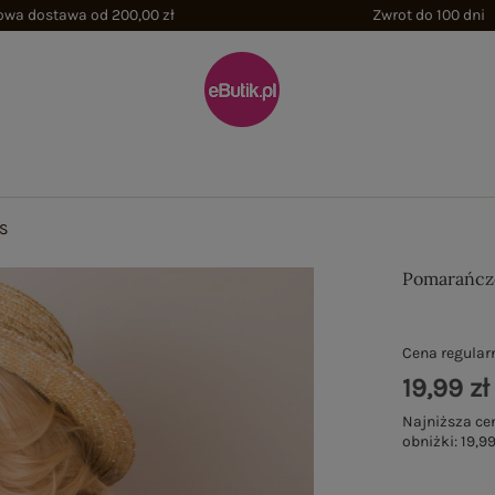
wa dostawa od 200,00 zł
Zwrot do 100 dni
S
Pomarańcz
Cena regular
19,99 zł
Najniższa ce
obniżki:
19,99