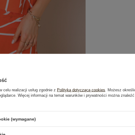
ość
w celu realizacji usług zgodnie z
Polityką dotyczącą cookies
. Możesz określi
eglądarce. Więcej informacji na temat warunków i prywatności można znaleźć
je
Opinie o produkcie
(0)
cookie (wymagane)
OSTATNIO OGLĄDANE
kie