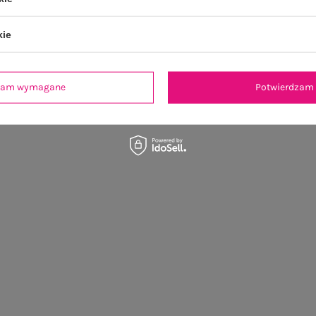
kie
dzam wymagane
Potwierdzam 