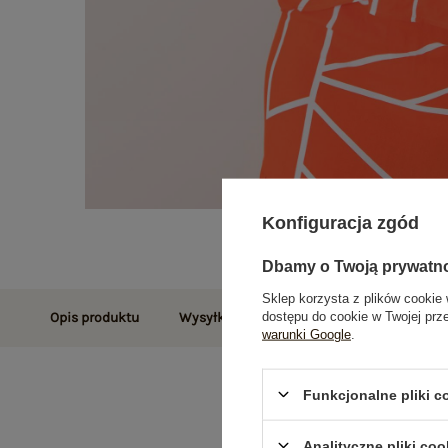
Konfiguracja zgód
Dbamy o Twoją prywatn
Sklep korzysta z plików cookie 
dostępu do cookie w Twojej prz
Opis produktu
Wysyłka i dostawa
Zwroty i reklamac
warunki Google
.
Funkcjonalne pliki 
Analityczne pliki coo