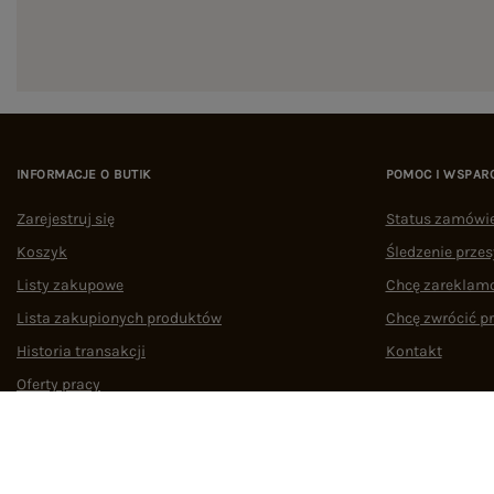
INFORMACJE O BUTIK
POMOC I WSPAR
Zarejestruj się
Status zamówi
Koszyk
Śledzenie przes
Listy zakupowe
Chcę zareklam
Lista zakupionych produktów
Chcę zwrócić p
Historia transakcji
Kontakt
Oferty pracy
Współpraca