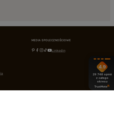
MEDIA SPOŁECZNOŚCIOWE
Linkedin
4.9
ia
29 748
opinii
z całego
okresu