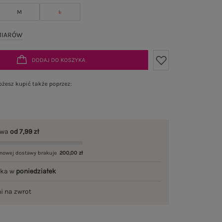
M
L
MIARÓW
DODAJ DO KOSZYKA
żesz kupić także poprzez:
awa
od 7,99 zł
mowej dostawy brakuje
200,00 zł
łka w
poniedziałek
ni na zwrot