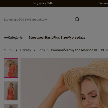
Wysyłka 24h
Darmo
Streetwear
Basic
Plus Size
Wyprzedaże
Kategorie
eButik
T-shirty
Topy
Pomarańczowy top Marissa RUE PARI