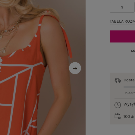
S
TABELA ROZ
Mo
Dost
Do dar
Wysy
100 d