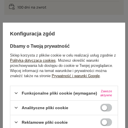
100 dni na zwrot
OPIS PRODUKTU
Konfiguracja zgód
Dbamy o Twoją prywatność
GŁÓWNE PARAMETRY
Sklep korzysta z plików cookie w celu realizacji usług zgodnie z
OPINIE O PRODUKCIE
(1)
Polityką dotyczącą cookies
. Możesz określić warunki
przechowywania lub dostępu do cookie w Twojej przeglądarce.
Więcej informacji na temat warunków i prywatności można
WYSYŁKA I DOSTAWA
znaleźć także na stronie
Prywatność i warunki Google
.
ZWROTY I REKLAMACJE
Zawsze
Funkcjonalne pliki cookie (wymagane)
aktywne
Analityczne pliki cookie
OSTATNIO OGLĄDANE
Zobacz wszystko
Reklamowe pliki cookie