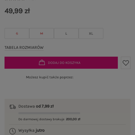
49,99 zł
S
M
L
XL
TABELA ROZMIARÓW
DODAJ DO KOSZYKA
Możesz kupić także poprzez:
Dostawa
od 7,99 zł
Do darmowej dostawy brakuje
200,00 zł
Wysyłka
jutro