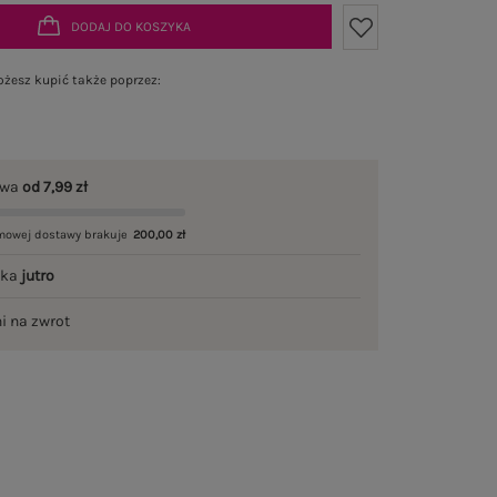
DODAJ DO KOSZYKA
żesz kupić także poprzez:
awa
od 7,99 zł
mowej dostawy brakuje
200,00 zł
łka
jutro
ni na zwrot