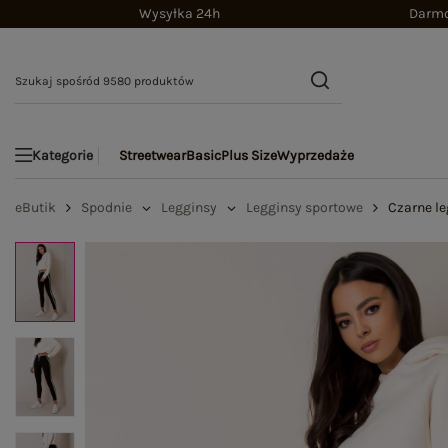
Wysyłka 24h
Darmo
Streetwear
Basic
Plus Size
Wyprzedaże
Kategorie
eButik
Spodnie
Legginsy
Legginsy sportowe
Czarne le