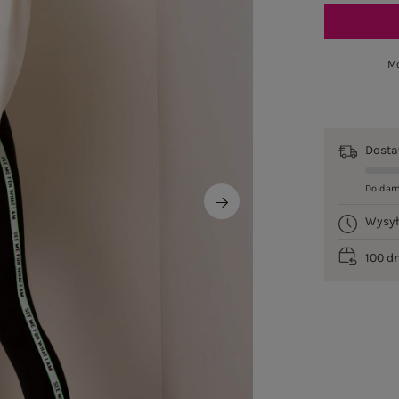
Mo
Dost
Do dar
Wysy
100 d