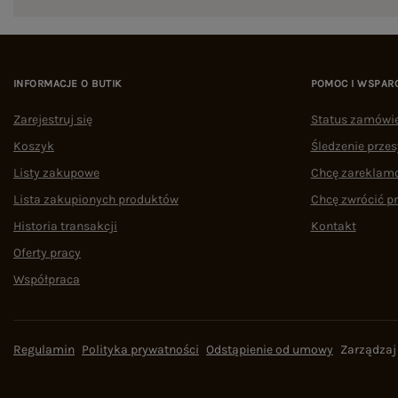
INFORMACJE O BUTIK
POMOC I WSPAR
Zarejestruj się
Status zamówi
Koszyk
Śledzenie przes
Listy zakupowe
Chcę zareklam
Lista zakupionych produktów
Chcę zwrócić p
Historia transakcji
Kontakt
Oferty pracy
Współpraca
Regulamin
Polityka prywatności
Odstąpienie od umowy
Zarządzaj