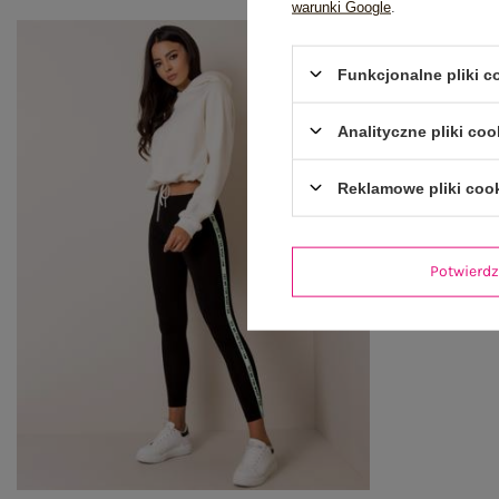
warunki Google
.
Funkcjonalne pliki 
Analityczne pliki coo
Reklamowe pliki coo
Potwier