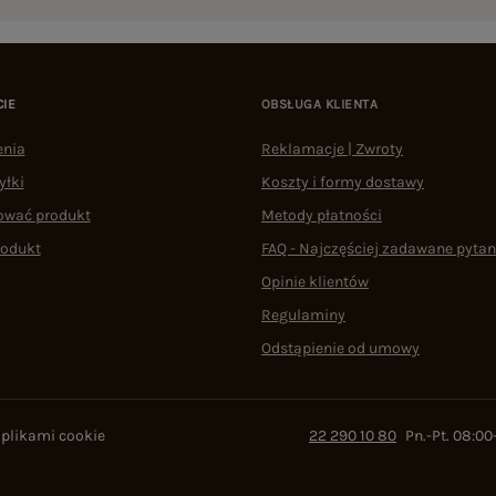
CIE
OBSŁUGA KLIENTA
enia
Reklamacje | Zwroty
yłki
Koszty i formy dostawy
ować produkt
Metody płatności
rodukt
FAQ - Najczęściej zadawane pytan
Opinie klientów
Regulaminy
Odstąpienie od umowy
 plikami cookie
22 290 10 80
Pn.-Pt. 08:00