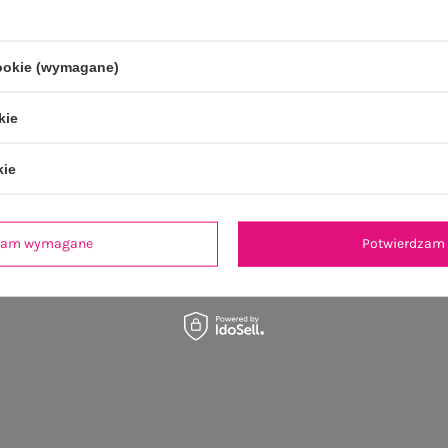
cookie (wymagane)
kie
kie
dzam wymagane
Potwierdzam 