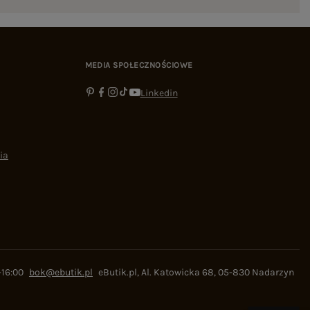
MEDIA SPOŁECZNOŚCIOWE
Linkedin
ia
-16:00
bok@ebutik.pl
eButik.pl
,
Al. Katowicka 68
,
05-830
Nadarzyn