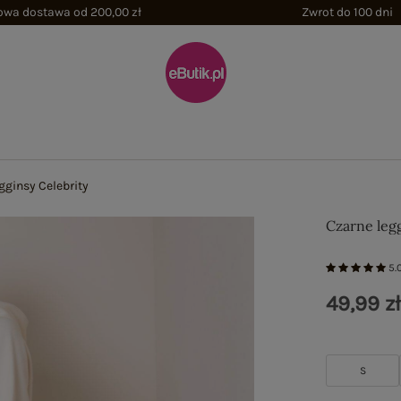
wa dostawa od 200,00 zł
Zwrot do 100 dni
gginsy Celebrity
Czarne legg
5.
49,99 z
S