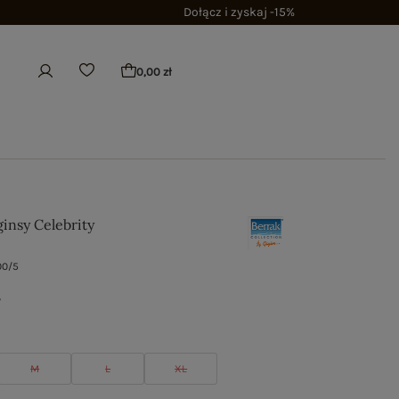
Dołącz i zyskaj -15%
0,00 zł
insy Celebrity
00/5
ł
M
L
XL