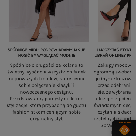
SPÓDNICE MIDI - PODPOWIADAMY JAK JE
JAK CZYTAĆ ETYKIET
NOSIĆ BY WYGLĄDAĆ MODNIE
UBRAŃ ONLINE? PRZ
Spódnice o długości za kolano to
Zakupy modowe w
świetny wybór dla wszystkich fanek
ogromną swobodę, a
najnowszych trendów, które cenią
jednym kluczowy
sobie połączenie klasyki i
przed odebranie
nowoczesnego designu.
się, że wybrana 
Przedstawiamy pomysły na letnie
dłużej niż jeden 
stylizacje, które przypadną do gustu
świadomych decyzj
fashionistkom ceniącym sobie
czytania składó
oryginalny styl.
rzetelnych standa
Sprawdź, na co
4.9
robiąc zaku