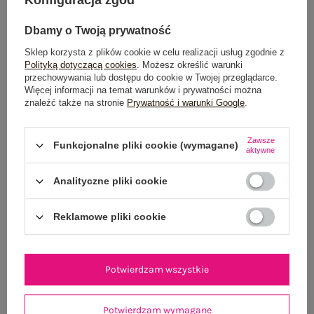
Dbamy o Twoją prywatność
Sklep korzysta z plików cookie w celu realizacji usług zgodnie z
Polityką dotyczącą cookies
. Możesz określić warunki
przechowywania lub dostępu do cookie w Twojej przeglądarce.
Więcej informacji na temat warunków i prywatności można
znaleźć także na stronie
Prywatność i warunki Google
.
Granatowa sukienka na ramiączkach SUBLEVEL
Jasnoróżowa bawe
49,99 zł
Zawsze
Funkcjonalne pliki cookie (wymagane)
M/L
aktywne
Analityczne pliki cookie
Reklamowe pliki cookie
Potwierdzam wszystkie
Potwierdzam wymagane