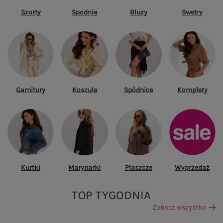
Szorty
Spodnie
Bluzy
Swetry
Garnitury
Koszule
Spódnice
Komplety
Kurtki
Marynarki
Płaszcze
Wyprzedaż
TOP TYGODNIA
Zobacz wszystko