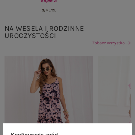
59,99 zł
S/M
L/XL
NA WESELA I RODZINNE
UROCZYSTOŚCI
Zobacz wszystko
Konfiguracja zgód