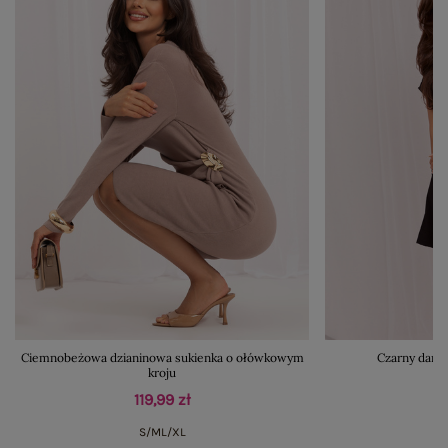
Ciemnobeżowa dzianinowa sukienka o ołówkowym
Czarny dams
kroju
119,99 zł
S/M
L/XL