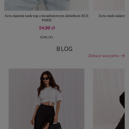
Ecru damski tank top z kwadratowym dekoltem RUE
Ecru midi sukienk
PARIS
54,99 zł
S/M
L/XL
BLOG
Zobacz wszystko