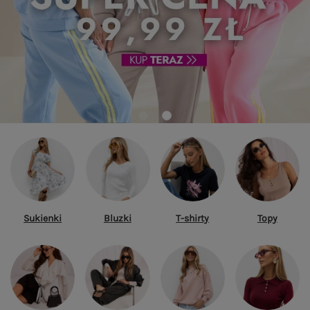
Sukienki
Bluzki
T-shirty
Topy