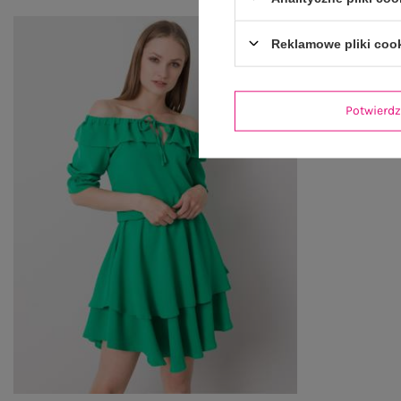
Reklamowe pliki coo
Potwier