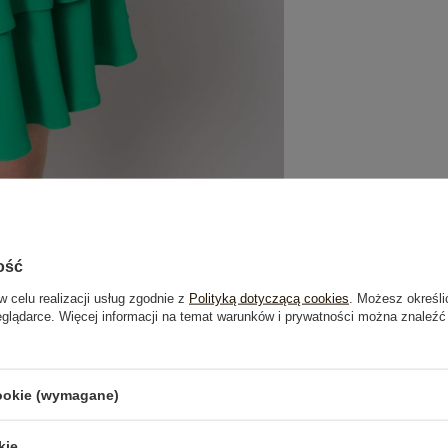
ość
w celu realizacji usług zgodnie z
Polityką dotyczącą cookies
. Możesz określi
eglądarce. Więcej informacji na temat warunków i prywatności można znaleźć
je
Opinie o produkcie
(0)
cookie (wymagane)
OSTATNIO OGLĄDANE
kie