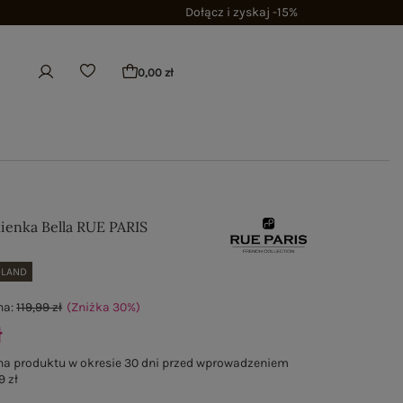
Dołącz i zyskaj -15%
0,00 zł
kienka Bella RUE PARIS
OLAND
na:
119,99 zł
(Zniżka
30
%
)
ł
na produktu w okresie 30 dni przed wprowadzeniem
9 zł