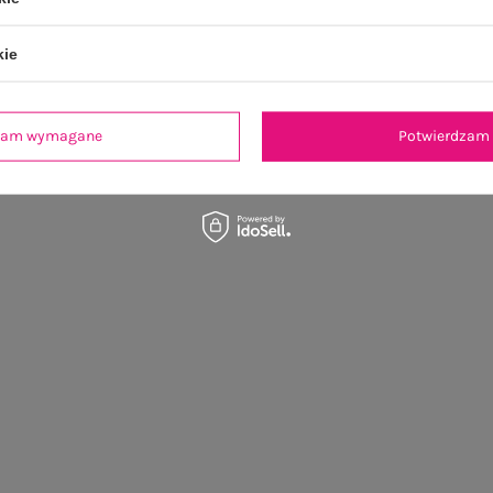
kie
dzam wymagane
Potwierdzam 