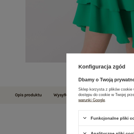
Konfiguracja zgód
Dbamy o Twoją prywatn
Sklep korzysta z plików cookie 
dostępu do cookie w Twojej prz
Opis produktu
Wysyłka i dostawa
Zwroty i reklamac
warunki Google
.
Funkcjonalne pliki 
Analityczne pliki coo