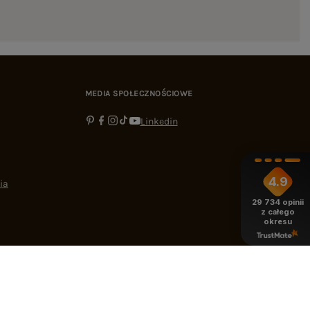
MEDIA SPOŁECZNOŚCIOWE
Linkedin
4.9
ia
29 734
opinii
z całego
okresu
-16:00
bok@ebutik.pl
eButik.pl
,
Al. Katowicka 68
,
05-830
Nadarzyn