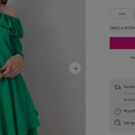
S/M
TABELA ROZ
Mo
Dost
Do dar
Wysy
100 d