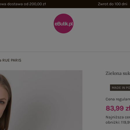
wa dostawa od 200,00 zł
Zwrot do 100 dni
la RUE PARIS
Zielona su
MADE IN P
Cena regular
83,99 z
Najniższa ce
obniżki:
119,9