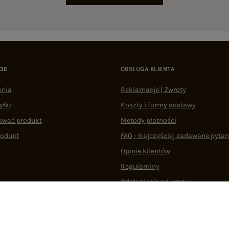
CIE
OBSŁUGA KLIENTA
enia
Reklamacje | Zwroty
yłki
Koszty i formy dostawy
ować produkt
Metody płatności
rodukt
FAQ - Najczęściej zadawane pytan
Opinie klientów
Regulaminy
Odstąpienie od umowy
 plikami cookie
22 290 10 80
Pn.-Pt. 08:00