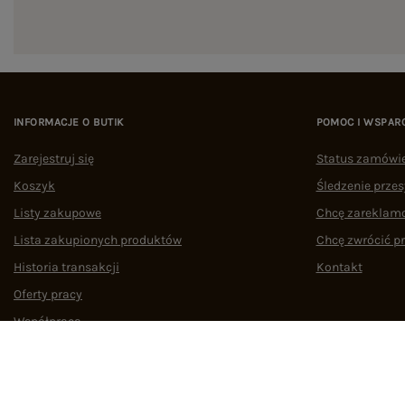
INFORMACJE O BUTIK
POMOC I WSPAR
Zarejestruj się
Status zamówi
Koszyk
Śledzenie przes
Listy zakupowe
Chcę zareklam
Lista zakupionych produktów
Chcę zwrócić p
Historia transakcji
Kontakt
Oferty pracy
Współpraca
Regulamin
Polityka prywatności
Odstąpienie od umowy
Zarządzaj