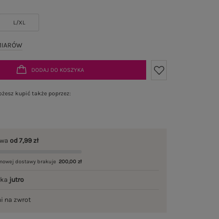
L/XL
MIARÓW
DODAJ DO KOSZYKA
żesz kupić także poprzez:
awa
od 7,99 zł
mowej dostawy brakuje
200,00 zł
łka
jutro
ni na zwrot