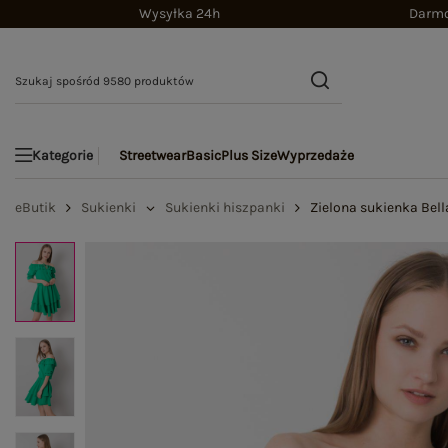
Wysyłka 24h
Darmo
Streetwear
Basic
Plus Size
Wyprzedaże
Kategorie
eButik
Sukienki
Sukienki hiszpanki
Zielona sukienka Bel