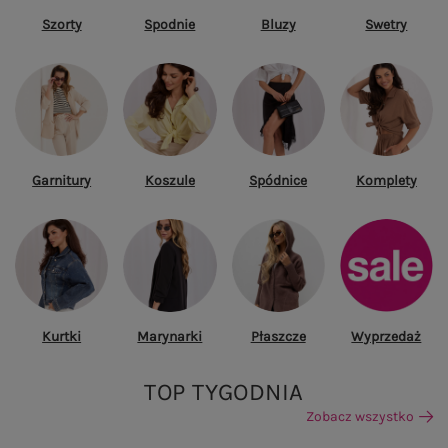
Szorty
Spodnie
Bluzy
Swetry
Garnitury
Koszule
Spódnice
Komplety
Kurtki
Marynarki
Płaszcze
Wyprzedaż
TOP TYGODNIA
Zobacz wszystko