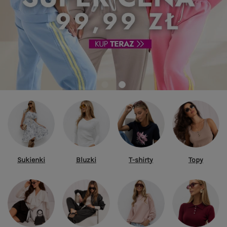
Sukienki
Bluzki
T-shirty
Topy