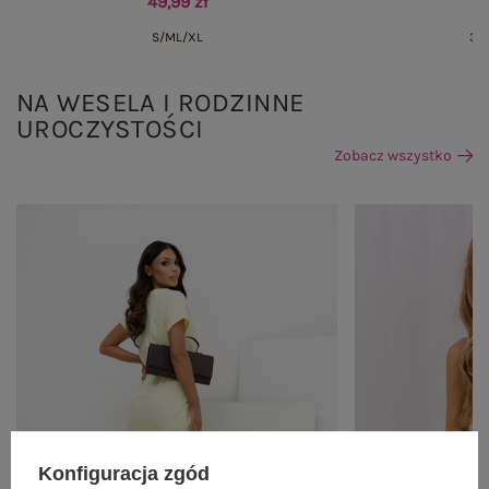
49,99 zł
S/M
L/XL
36
NA WESELA I RODZINNE
UROCZYSTOŚCI
Zobacz wszystko
Konfiguracja zgód