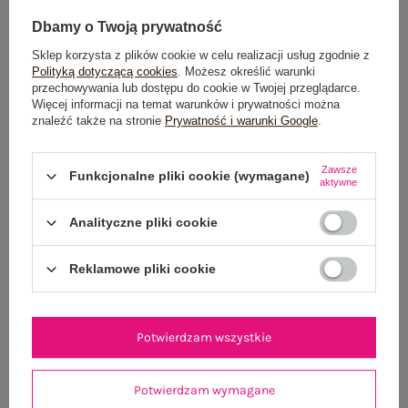
Dbamy o Twoją prywatność
Sklep korzysta z plików cookie w celu realizacji usług zgodnie z
Polityką dotyczącą cookies
. Możesz określić warunki
przechowywania lub dostępu do cookie w Twojej przeglądarce.
Więcej informacji na temat warunków i prywatności można
znaleźć także na stronie
Prywatność i warunki Google
.
Jasnożółta bawełniana sukienka na lato RUE PARIS
Jasnożółty top 
99,99 zł
Zawsze
Funkcjonalne pliki cookie (wymagane)
aktywne
S/M
L/XL
Analityczne pliki cookie
Reklamowe pliki cookie
Potwierdzam wszystkie
Potwierdzam wymagane