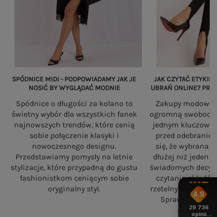
SPÓDNICE MIDI - PODPOWIADAMY JAK JE
JAK CZYTAĆ ETYKIET
NOSIĆ BY WYGLĄDAĆ MODNIE
UBRAŃ ONLINE? PRZ
Spódnice o długości za kolano to
Zakupy modowe w
świetny wybór dla wszystkich fanek
ogromną swobodę, a
najnowszych trendów, które cenią
jednym kluczowy
sobie połączenie klasyki i
przed odebranie
nowoczesnego designu.
się, że wybrana 
Przedstawiamy pomysły na letnie
dłużej niż jeden 
stylizacje, które przypadną do gustu
świadomych decyzj
fashionistkom ceniącym sobie
czytania składó
oryginalny styl.
rzetelnych standa
4.9
Sprawdź, na co
29 736
robiąc zaku
opinii