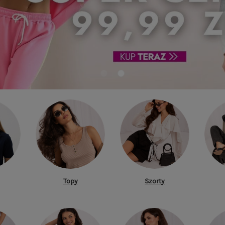
Topy
Szorty