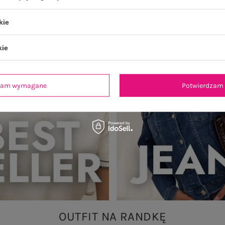
kie
kie
dzam wymagane
Potwierdzam 
OUTFIT NA RANDKĘ