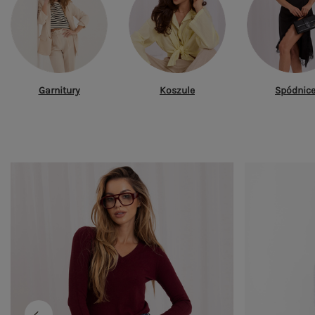
Garnitury
Koszule
Spódnic