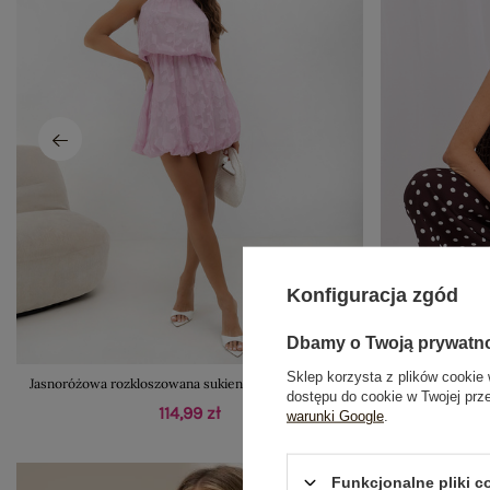
Konfiguracja zgód
Dbamy o Twoją prywatn
Sklep korzysta z plików cookie 
Jasnoróżowa rozkloszowana sukienka z gumką w talii
Jasnoniebies
dostępu do cookie w Twojej prz
114,99 zł
warunki Google
.
Funkcjonalne pliki 