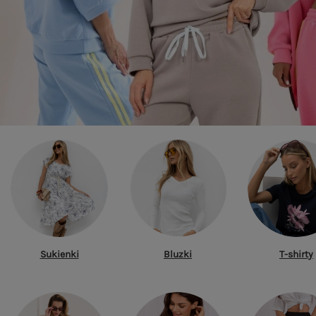
Sukienki
Bluzki
T-shirty