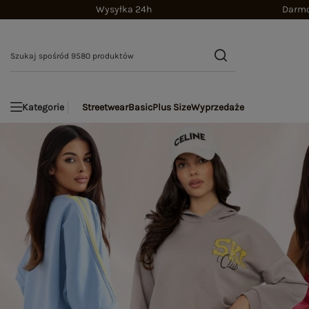
Wysyłka 24h
Darmo
Streetwear
Basic
Plus Size
Wyprzedaże
Kategorie