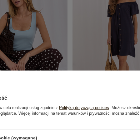
ość
w celu realizacji usług zgodnie z
Polityką dotyczącą cookies
. Możesz określi
ki bawełniany top basic RUE PARIS
Granatowa letnia sukienka hiszpa
eglądarce. Więcej informacji na temat warunków i prywatności można znaleźć
SUBLEVEL
54,99 zł
49,99 zł
cookie (wymagane)