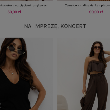
i sweter z rozcięciami na rękawach
Camelowa midi sukienka z plis
59,99 zł
99,99 zł
NA IMPREZĘ, KONCERT