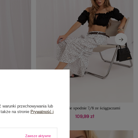
ć warunki przechowywania lub
nka z wiskozy
Białe damskie spodnie 7/8 ze ściągaczami
 także na stronie
Prywatność i
109,99 zł
Zawsze aktywne