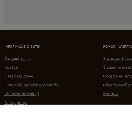
INFORMACJE O BUTIK
POMOC I WSPAR
Zarejestruj się
Status zamówi
Koszyk
Śledzenie przes
Listy zakupowe
Chcę zareklam
Lista zakupionych produktów
Chcę zwrócić p
Historia transakcji
Kontakt
Oferty pracy
Współpraca