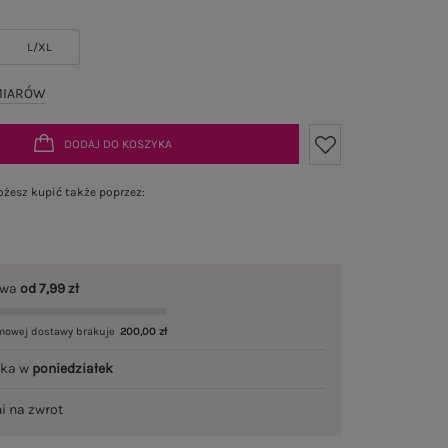
L/XL
MIARÓW
DODAJ DO KOSZYKA
żesz kupić także poprzez:
awa
od 7,99 zł
mowej dostawy brakuje
200,00 zł
łka w
poniedziałek
ni na zwrot