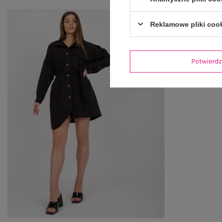
Reklamowe pliki coo
Potwier