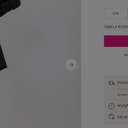
S/M
TABELA ROZ
Mo
Dost
Do dar
Wysy
100 d