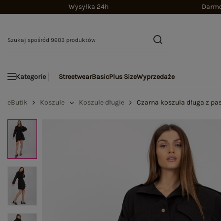
Wysyłka 24h
Darmo
Streetwear
Basic
Plus Size
Wyprzedaże
Kategorie
eButik
Koszule
Koszule długie
Czarna koszula długa z pa