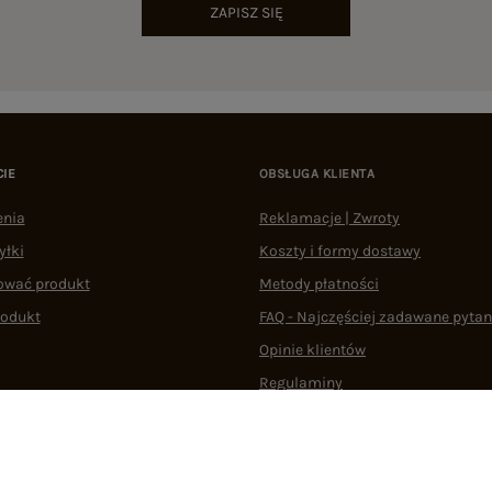
ZAPISZ SIĘ
CIE
OBSŁUGA KLIENTA
enia
Reklamacje | Zwroty
yłki
Koszty i formy dostawy
ować produkt
Metody płatności
rodukt
FAQ - Najczęściej zadawane pytan
Opinie klientów
Regulaminy
Odstąpienie od umowy