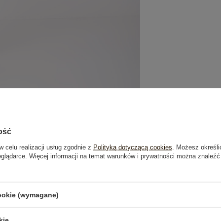
ość
w celu realizacji usług zgodnie z
Polityką dotyczącą cookies
. Możesz określi
eglądarce. Więcej informacji na temat warunków i prywatności można znaleźć
je
Opinie o produkcie
(0)
cookie (wymagane)
OSTATNIO OGLĄDANE
kie