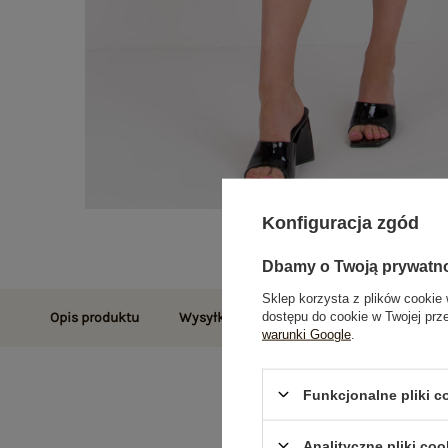
Konfiguracja zgód
Dbamy o Twoją prywatn
Sklep korzysta z plików cookie 
dostępu do cookie w Twojej prz
Opis produktu
Wysyłka i dostawa
Zwroty i reklamac
warunki Google
.
Funkcjonalne pliki 
Analityczne pliki coo