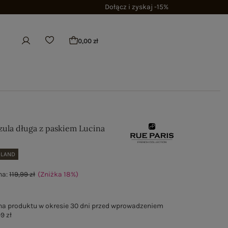
Dołącz i zyskaj -15%
0,00 zł
zula długa z paskiem Lucina
OLAND
na:
119,99 zł
(Zniżka
18
%
)
na produktu w okresie 30 dni przed wprowadzeniem
9 zł