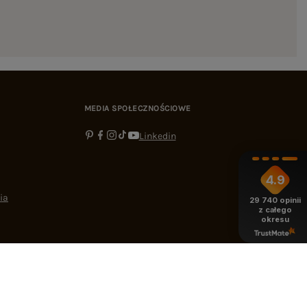
MEDIA SPOŁECZNOŚCIOWE
Linkedin
4.9
ia
29 740
opinii
z całego
okresu