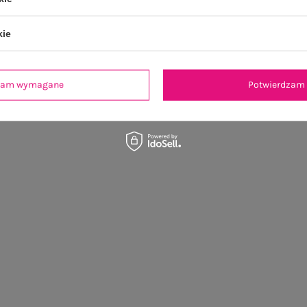
kie
dzam wymagane
Potwierdzam 