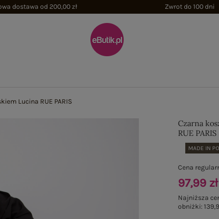
wa dostawa od 200,00 zł
Zwrot do 100 dni
skiem Lucina RUE PARIS
Czarna kos
RUE PARIS
MADE IN P
Cena regular
97,99 zł
Najniższa ce
obniżki:
139,9