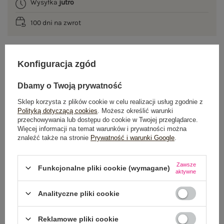
Wysyłka
jutro
100 dni na zwrot
Konfiguracja zgód
OPIS PRODUKTU
Dbamy o Twoją prywatność
GŁÓWNE PARAMETRY
Sklep korzysta z plików cookie w celu realizacji usług zgodnie z
Polityką dotyczącą cookies
. Możesz określić warunki
OPINIE O PRODUKCIE
(0)
przechowywania lub dostępu do cookie w Twojej przeglądarce.
Więcej informacji na temat warunków i prywatności można
znaleźć także na stronie
Prywatność i warunki Google
.
WYSYŁKA I DOSTAWA
ZWROTY I REKLAMACJE
Zawsze
Funkcjonalne pliki cookie (wymagane)
aktywne
Analityczne pliki cookie
OSTATNIO OGLĄDANE
Zobacz wszystko
Reklamowe pliki cookie