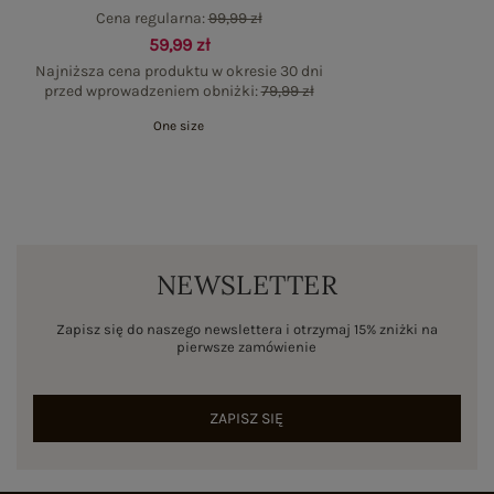
Cena regularna:
99,99 zł
59,99 zł
Najniższa cena produktu w okresie 30 dni
przed wprowadzeniem obniżki:
79,99 zł
One size
NEWSLETTER
Zapisz się do naszego newslettera i otrzymaj 15% zniżki na
pierwsze zamówienie
ZAPISZ SIĘ