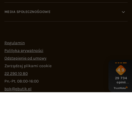
MEDIA SPOŁECZNOŚCIOWE
Regulamin
Polityka prywatności
Odstąpienie od umowy
Zarządzaj plikami cookie
4.9
22 290 10 80
29 734
Pn.-Pt. 08:00-16:00
opinii
z całego
bok@ebutik.pl
okresu
eButik.pl
,
Al. Katowicka 68
,
05-830
Nadarzyn
W sklepie prezentujemy ceny brutto (z VAT).