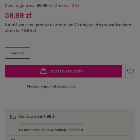
Cena regularna:
99,99 zł
(Zniżka
40
%
)
59,99 zł
Najniższa cena produktu w okresie 30 dni przed wprowadzeniem
obniżki:
79,99 zł
One size
DODAJ DO KOSZYKA
Możesz kupić także poprzez:
Dostawa
od 7,99 zł
Do darmowej dostawy brakuje
200,00 zł