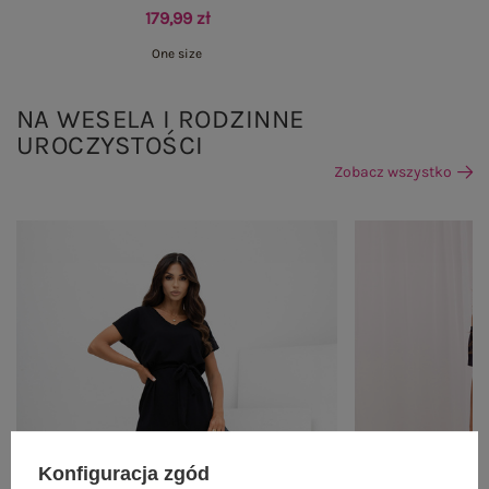
179,99 zł
One size
NA WESELA I RODZINNE
UROCZYSTOŚCI
Zobacz wszystko
Konfiguracja zgód