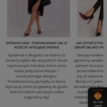
SPÓDNICE MIDI - PODPOWIADAMY JAK JE
JAK CZYTAĆ ETYKIET
NOSIĆ BY WYGLĄDAĆ MODNIE
UBRAŃ ONLINE? PRZ
Spódnice o długości za kolano to
Zakupy modowe w
świetny wybór dla wszystkich fanek
ogromną swobodę, a
najnowszych trendów, które cenią
jednym kluczowy
sobie połączenie klasyki i
przed odebranie
nowoczesnego designu.
się, że wybrana 
Przedstawiamy pomysły na letnie
dłużej niż jeden 
stylizacje, które przypadną do gustu
świadomych decyzj
fashionistkom ceniącym sobie
czytania składó
4.9
oryginalny styl.
rzetelnych standa
Sprawdź, na co
29 748
opinii