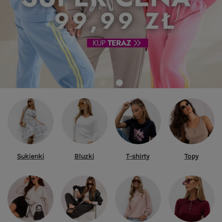
Sukienki
Bluzki
T-shirty
Topy