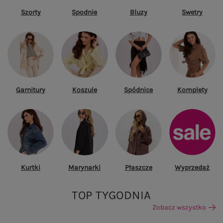
Szorty
Spodnie
Bluzy
Swetry
Garnitury
Koszule
Spódnice
Komplety
Kurtki
Marynarki
Płaszcze
Wyprzedaż
TOP TYGODNIA
Zobacz wszystko