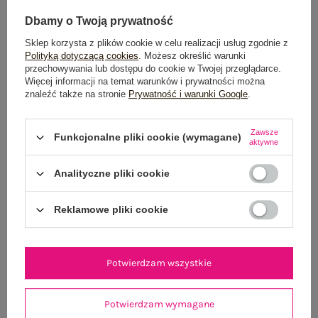
Dbamy o Twoją prywatność
Sklep korzysta z plików cookie w celu realizacji usług zgodnie z
Polityką dotyczącą cookies
. Możesz określić warunki
przechowywania lub dostępu do cookie w Twojej przeglądarce.
Więcej informacji na temat warunków i prywatności można
znaleźć także na stronie
Prywatność i warunki Google
.
Czarna t-shirtowa sukienka z paskiem RUE PARIS
Granatowa letnia s
Zawsze
99,99 zł
Funkcjonalne pliki cookie (wymagane)
aktywne
S/M
L/XL
Analityczne pliki cookie
Reklamowe pliki cookie
Potwierdzam wszystkie
Potwierdzam wymagane