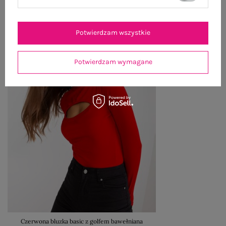
Potwierdzam wszystkie
Potwierdzam wymagane
Czerwona bluzka basic z golfem bawełniana