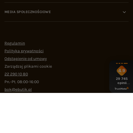
MEDIA SPOŁECZNOŚCIOWE
Regulamin
Polityka prywatności
Odstąpienie od umowy
Zarządzaj plikami cookie
4.9
22 290 10 80
29 745
Pn.-Pt. 08:00-16:00
opinii
z całego
bok@ebutik.pl
okresu
eButik.pl
,
Al. Katowicka 68
,
05-830
Nadarzyn
W sklepie prezentujemy ceny brutto (z VAT).