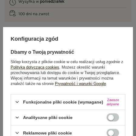
Wysyłka w
poniedziałek
100 dni na zwrot
Konfiguracja zgód
OPIS PRODUKTU
Dbamy o Twoją prywatność
GŁÓWNE PARAMETRY
Sklep korzysta z plików cookie w celu realizacji usług zgodnie z
Polityką dotyczącą cookies
. Możesz określić warunki
OPINIE O PRODUKCIE
(0)
przechowywania lub dostępu do cookie w Twojej przeglądarce.
Więcej informacji na temat warunków i prywatności można
znaleźć także na stronie
Prywatność i warunki Google
.
WYSYŁKA I DOSTAWA
ZWROTY I REKLAMACJE
Zawsze
Funkcjonalne pliki cookie (wymagane)
aktywne
Analityczne pliki cookie
OSTATNIO OGLĄDANE
Zobacz wszystko
Reklamowe pliki cookie