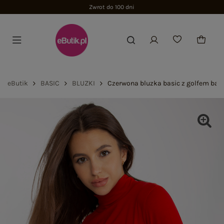
Zwrot do 100 dni
eButik
BASIC
BLUZKI
Czerwona bluzka basic z golfem baw