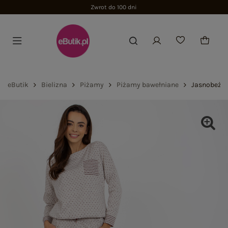
Zwrot do 100 dni
eButik
Bielizna
Piżamy
Piżamy bawełniane
Jasnobeżo