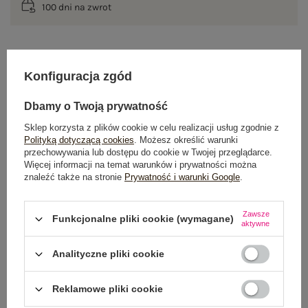
100 dni na zwrot
OPIS PRODUKTU
Konfiguracja zgód
GŁÓWNE PARAMETRY
Dbamy o Twoją prywatność
Sklep korzysta z plików cookie w celu realizacji usług zgodnie z
OPINIE O PRODUKCIE
(0)
Polityką dotyczącą cookies
. Możesz określić warunki
przechowywania lub dostępu do cookie w Twojej przeglądarce.
Więcej informacji na temat warunków i prywatności można
WYSYŁKA I DOSTAWA
znaleźć także na stronie
Prywatność i warunki Google
.
ZWROTY I REKLAMACJE
Zawsze
Funkcjonalne pliki cookie (wymagane)
aktywne
OSTATNIO OGLĄDANE
Analityczne pliki cookie
Zobacz wszystko
Reklamowe pliki cookie