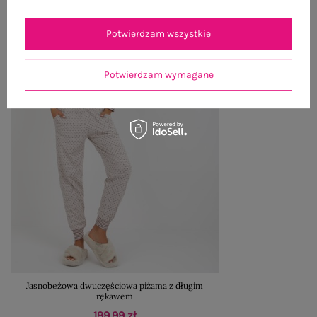
Potwierdzam wszystkie
Potwierdzam wymagane
Jasnobeżowa dwuczęściowa piżama z długim
rękawem
199,99 zł