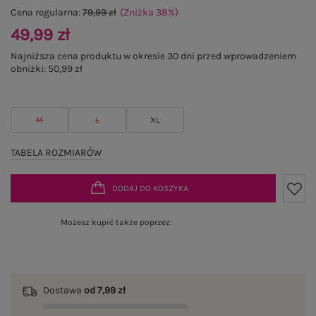
Cena regularna:
79,99 zł
(Zniżka
38
%
)
49,99 zł
Najniższa cena produktu w okresie 30 dni przed wprowadzeniem
obniżki:
50,99 zł
M
L
XL
TABELA ROZMIARÓW
DODAJ DO KOSZYKA
Możesz kupić także poprzez:
Dostawa
od 7,99 zł