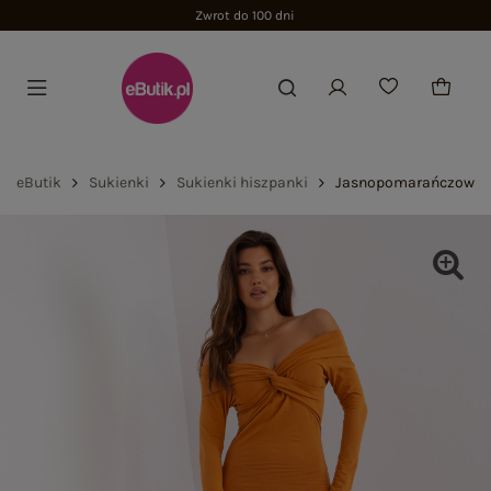
Zwrot do 100 dni
eButik
Sukienki
Sukienki hiszpanki
Jasnopomarańczowa s