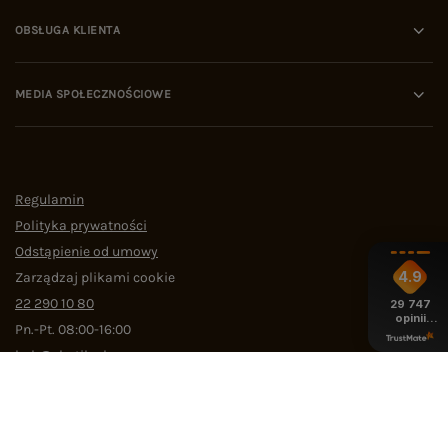
OBSŁUGA KLIENTA
MEDIA SPOŁECZNOŚCIOWE
Regulamin
Polityka prywatności
Odstąpienie od umowy
4.9
Zarządzaj plikami cookie
22 290 10 80
29 747
opinii
Pn.-Pt. 08:00-16:00
z całego
okresu
bok@ebutik.pl
eButik.pl
,
Al. Katowicka 68
,
05-830
Nadarzyn