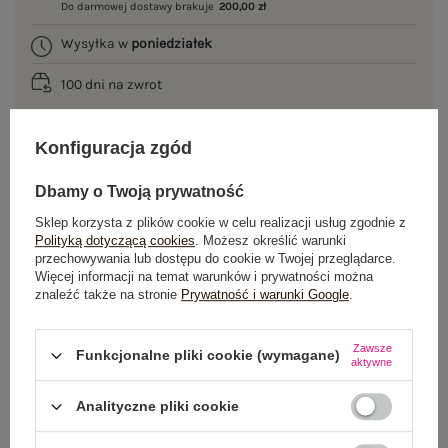
Do darmowej dostawy brakuje
200,00 zł
Wysyłka w
poniedziałek
100 dni na zwrot
Konfiguracja zgód
OPIS PRODUKTU
Dbamy o Twoją prywatność
GŁÓWNE PARAMETRY
Sklep korzysta z plików cookie w celu realizacji usług zgodnie z
Polityką dotyczącą cookies
. Możesz określić warunki
przechowywania lub dostępu do cookie w Twojej przeglądarce.
OPINIE O PRODUKCIE
(0)
Więcej informacji na temat warunków i prywatności można
znaleźć także na stronie
Prywatność i warunki Google
.
WYSYŁKA I DOSTAWA
Zawsze
Funkcjonalne pliki cookie (wymagane)
ZWROTY I REKLAMACJE
aktywne
Analityczne pliki cookie
OSTATNIO OGLĄDANE