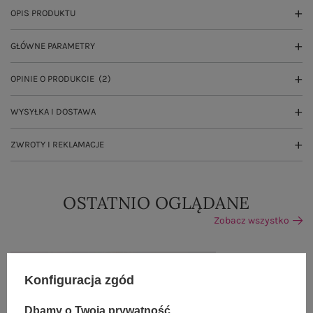
OPIS PRODUKTU
GŁÓWNE PARAMETRY
OPINIE O PRODUKCIE
(2)
WYSYŁKA I DOSTAWA
ZWROTY I REKLAMACJE
OSTATNIO OGLĄDANE
Zobacz wszystko
Konfiguracja zgód
Dbamy o Twoją prywatność