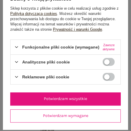
Sklep korzysta z plików cookie w celu realizacji usług zgodnie z
Polityką dotyczącą cookies
. Możesz określić warunki
przechowywania lub dostępu do cookie w Twojej przeglądarce.
Więcej informacji na temat warunków i prywatności można
znaleźć także na stronie
Prywatność i warunki Google
.
Zawsze
Funkcjonalne pliki cookie (wymagane)
aktywne
Analityczne pliki cookie
Reklamowe pliki cookie
Jasnobeżowo-brzoskwiniowa chusta w kratę
Potwierdzam wszystkie
Cena regularna:
29,99 zł
9,99 zł
Najniższa cena produktu w okresie 30 dni
Potwierdzam wymagane
przed wprowadzeniem obniżki:
14,99 zł
One size