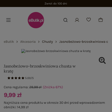
Zwrot do 100 dni
eButik
Akcesoria
Chusty
Jasnobeżowo-brzoskwiniowa chus
Jasnobeżowo-brzoskwiniowa chusta w
kratę
5.00/5
Cena regularna:
29,99 zł
(Zniżka
67
%
)
9,99 zł
Najniższa cena produktu w okresie 30 dni przed wprowadzeniem
obniżki:
14,99 zł