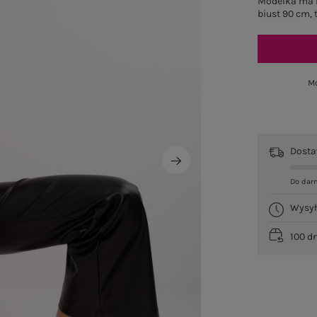
Modelka ma n
biust 90 cm, 
Mo
Dost
Do dar
Wysy
100 d