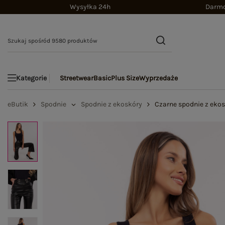
Wysyłka 24h
Darmo
Streetwear
Basic
Plus Size
Wyprzedaże
Kategorie
eButik
Spodnie
Spodnie z ekoskóry
Czarne spodnie z eko