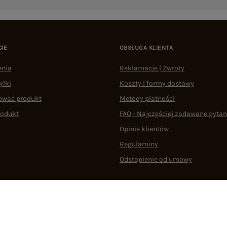
CIE
OBSŁUGA KLIENTA
enia
Reklamacje | Zwroty
yłki
Koszty i formy dostawy
ować produkt
Metody płatności
rodukt
FAQ - Najczęściej zadawane pytan
Opinie klientów
Regulaminy
Odstąpienie od umowy
 plikami cookie
22 290 10 80
Pn.-Pt. 08:00