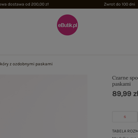
wa dostawa od 200,00 zł
Zwrot do 100 dni
skóry z ozdobnymi paskami
Czarne spo
paskami
89,99 z
S
TABELA ROZ