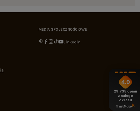
MEDIA SPOŁECZNOŚCIOWE
Linkedin
ia
4.9
29 735
opinii
z całego
okresu
-16:00
bok@ebutik.pl
eButik.pl
,
Al. Katowicka 68
,
05-830
Nadarzyn