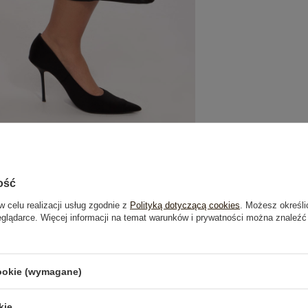
ość
w celu realizacji usług zgodnie z
Polityką dotyczącą cookies
. Możesz określi
eglądarce. Więcej informacji na temat warunków i prywatności można znaleźć
je
Opinie o produkcie
(0)
cookie (wymagane)
OSTATNIO OGLĄDANE
kie