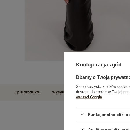
Konfiguracja zgód
Dbamy o Twoją prywatn
Sklep korzysta z plików cookie 
dostępu do cookie w Twojej prz
Opis produktu
Wysyłka i dostawa
Zwroty i reklamac
warunki Google
.
Funkcjonalne pliki 
Analityczne pliki coo