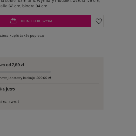
a sobie rozmiar S. Wymiary modelki: wzrost 176 cm,
talia 62 cm, biodra 94 cm
DODAJ DO KOSZYKA
żesz kupić także poprzez:
awa
od 7,99 zł
mowej dostawy brakuje
200,00 zł
łka
jutro
ni na zwrot