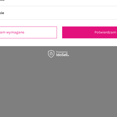
kie
dzam wymagane
Potwierdzam 