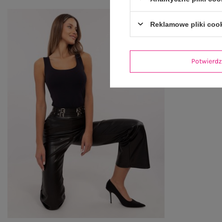
Reklamowe pliki coo
Potwier