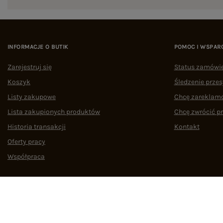
INFORMACJE O BUTIK
POMOC I WSPAR
Zarejestruj się
Status zamówi
Koszyk
Śledzenie przes
Listy zakupowe
Chcę zareklam
Lista zakupionych produktów
Chcę zwrócić p
Historia transakcji
Kontakt
Oferty pracy
Współpraca
Regulamin
Polityka prywatności
Odstąpienie od umowy
Zarządzaj