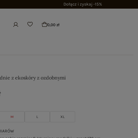
Dołącz i zyskaj -15%
0,00 zł
dnie z ekoskóry z ozdobnymi
ł
M
L
XL
MIARÓW