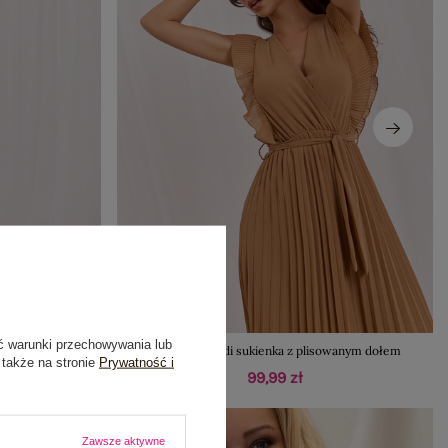
ć warunki przechowywania lub
 z haftem
Camelowa midi sukienka z plisowanym dołem
 także na stronie
Prywatność i
99,99 zł
Zawsze aktywne