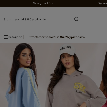
Wysyłka 24h
Darmo
Streetwear
Basic
Plus Size
Wyprzedaże
Kategorie