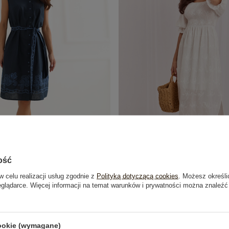
ość
w celu realizacji usług zgodnie z
Polityką dotyczącą cookies
. Możesz określi
a letnia sukienka bez rękawów
Ecru rozkloszowana sukienka
eglądarce. Więcej informacji na temat warunków i prywatności można znaleźć
99,99 zł
169,99 zł
cookie (wymagane)