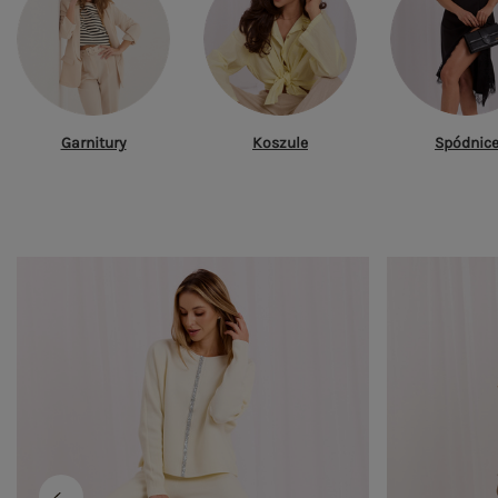
Garnitury
Koszule
Spódnic