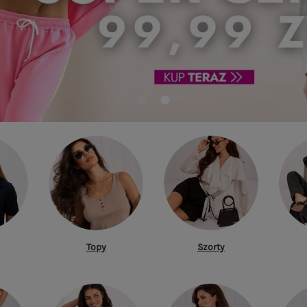
Topy
Szorty