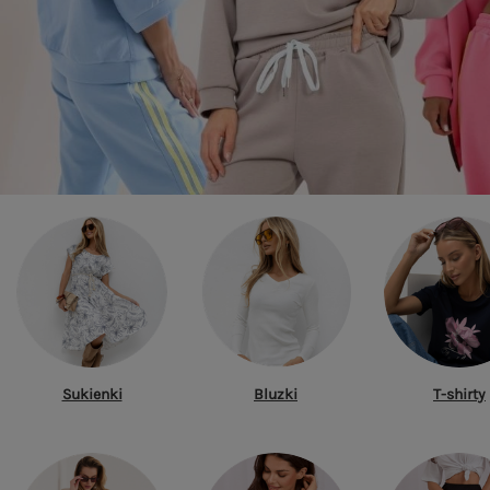
Sukienki
Bluzki
T-shirty