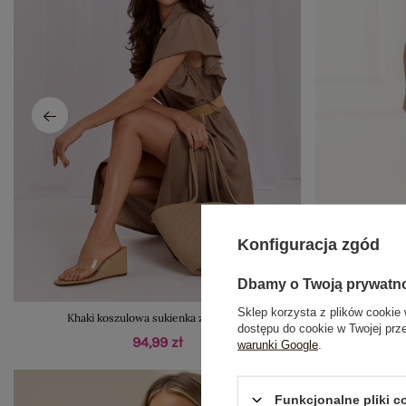
Konfiguracja zgód
Dbamy o Twoją prywatn
Sklep korzysta z plików cookie 
Khaki koszulowa sukienka z wiskozy
Granatow
dostępu do cookie w Twojej prz
94,99 zł
warunki Google
.
Funkcjonalne pliki 