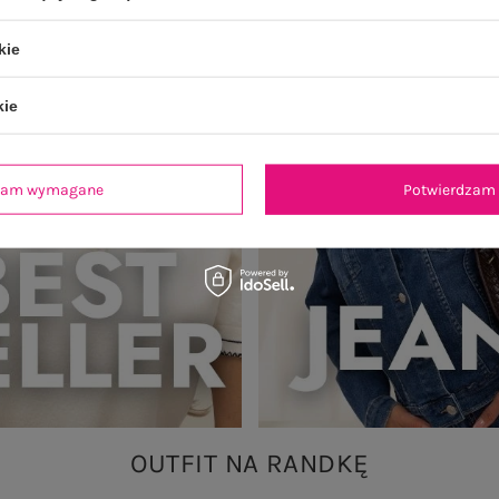
kie
kie
dzam wymagane
Potwierdzam 
OUTFIT NA RANDKĘ