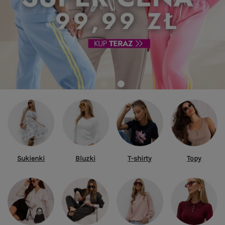
Sukienki
Bluzki
T-shirty
Topy