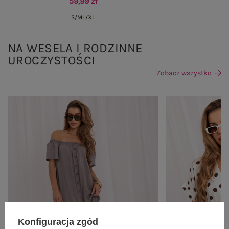
59,99 zł
S/M
L/XL
NA WESELA I RODZINNE
UROCZYSTOŚCI
Zobacz wszystko
Konfiguracja zgód