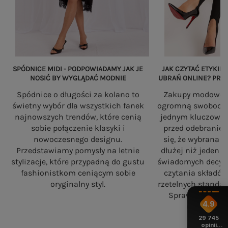
SPÓDNICE MIDI - PODPOWIADAMY JAK JE
JAK CZYTAĆ ETYKIET
NOSIĆ BY WYGLĄDAĆ MODNIE
UBRAŃ ONLINE? PRZ
Spódnice o długości za kolano to
Zakupy modowe w
świetny wybór dla wszystkich fanek
ogromną swobodę, a
najnowszych trendów, które cenią
jednym kluczowy
sobie połączenie klasyki i
przed odebranie
nowoczesnego designu.
się, że wybrana 
Przedstawiamy pomysły na letnie
dłużej niż jeden 
stylizacje, które przypadną do gustu
świadomych decyzj
fashionistkom ceniącym sobie
czytania składó
oryginalny styl.
rzetelnych standa
Sprawdź, na co
4.9
robiąc zaku
29 745
opinii