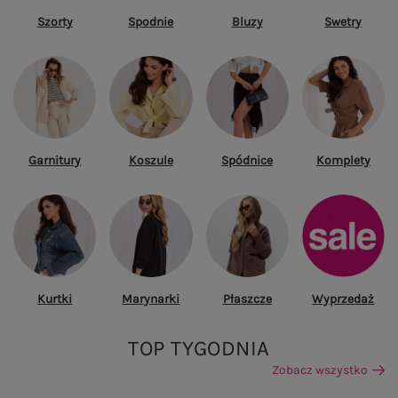
Szorty
Spodnie
Bluzy
Swetry
Garnitury
Koszule
Spódnice
Komplety
Kurtki
Marynarki
Płaszcze
Wyprzedaż
TOP TYGODNIA
Zobacz wszystko