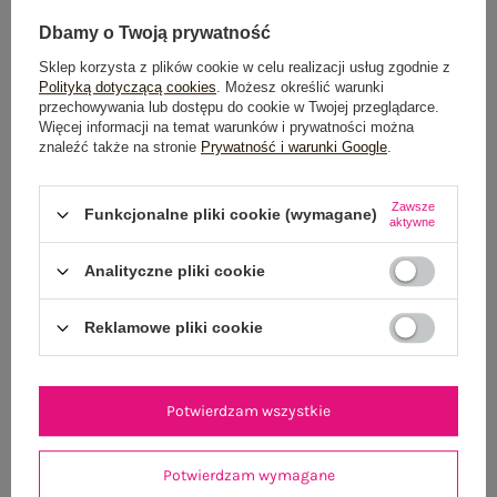
Dbamy o Twoją prywatność
Sklep korzysta z plików cookie w celu realizacji usług zgodnie z
Polityką dotyczącą cookies
. Możesz określić warunki
przechowywania lub dostępu do cookie w Twojej przeglądarce.
Więcej informacji na temat warunków i prywatności można
znaleźć także na stronie
Prywatność i warunki Google
.
Szara letnia sukienka hiszpanka z guzikami
Ecru midi suki
SUBLEVEL
Zawsze
49,99 zł
Funkcjonalne pliki cookie (wymagane)
aktywne
XS
S
M
XL
Analityczne pliki cookie
Reklamowe pliki cookie
Potwierdzam wszystkie
Potwierdzam wymagane