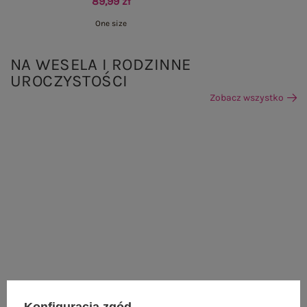
89,99 zł
One size
NA WESELA I RODZINNE
UROCZYSTOŚCI
Zobacz wszystko
Konfiguracja zgód