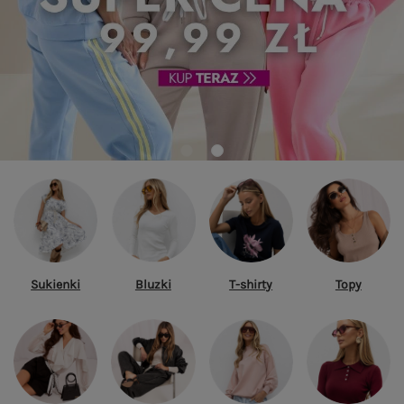
Sukienki
Bluzki
T-shirty
Topy