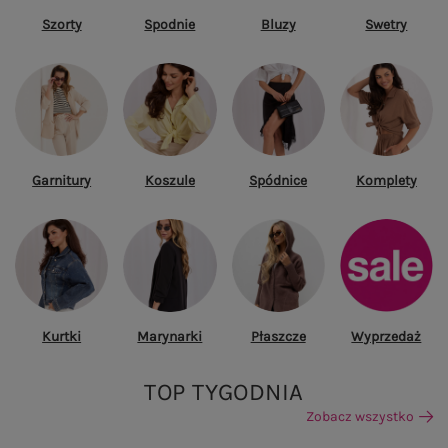
Szorty
Spodnie
Bluzy
Swetry
Garnitury
Koszule
Spódnice
Komplety
Kurtki
Marynarki
Płaszcze
Wyprzedaż
TOP TYGODNIA
Zobacz wszystko