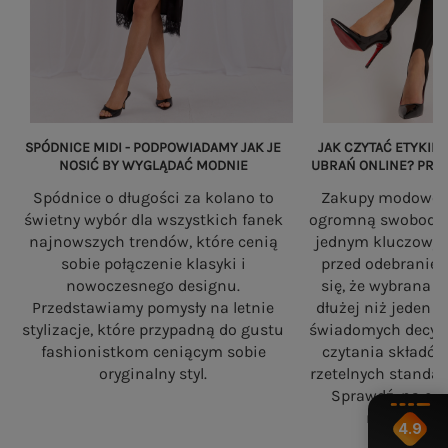
SPÓDNICE MIDI - PODPOWIADAMY JAK JE
JAK CZYTAĆ ETYKIET
NOSIĆ BY WYGLĄDAĆ MODNIE
UBRAŃ ONLINE? PRZ
Spódnice o długości za kolano to
Zakupy modowe w
świetny wybór dla wszystkich fanek
ogromną swobodę, a
najnowszych trendów, które cenią
jednym kluczowy
sobie połączenie klasyki i
przed odebranie
nowoczesnego designu.
się, że wybrana 
Przedstawiamy pomysły na letnie
dłużej niż jeden 
stylizacje, które przypadną do gustu
świadomych decyzj
fashionistkom ceniącym sobie
czytania składó
oryginalny styl.
rzetelnych standa
Sprawdź, na co
robiąc zaku
4.9