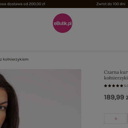
wa dostawa od 200,00 zł
Zwrot do 100 dni
 z kołnierzykiem
Czarna kur
kołnierzyk
5.
189,99 z
S