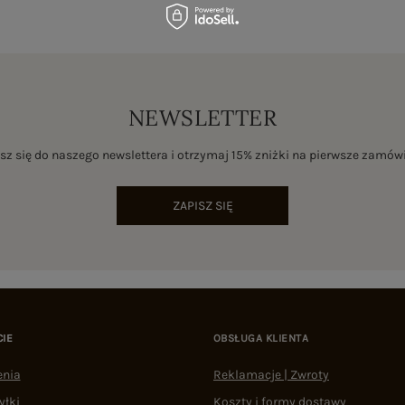
NEWSLETTER
sz się do naszego newslettera i otrzymaj 15% zniżki na pierwsze zamów
ZAPISZ SIĘ
CIE
OBSŁUGA KLIENTA
enia
Reklamacje | Zwroty
yłki
Koszty i formy dostawy