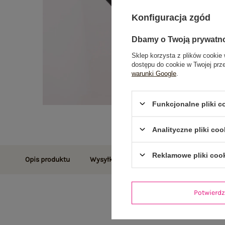
Konfiguracja zgód
Dbamy o Twoją prywatn
Sklep korzysta z plików cookie 
dostępu do cookie w Twojej prz
warunki Google
.
Funkcjonalne pliki 
Analityczne pliki coo
Reklamowe pliki coo
Opis produktu
Wysyłka i dostawa
Zwroty i reklamac
Potwier