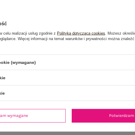
ość
w celu realizacji usług zgodnie z
Polityką dotyczącą cookies
. Możesz określi
eglądarce. Więcej informacji na temat warunków i prywatności można znaleźć
cookie (wymagane)
kie
kie
je
Opinie o produkcie
(1)
dzam wymagane
Potwierdzam 