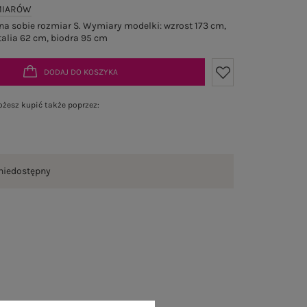
MIARÓW
a sobie rozmiar S. Wymiary modelki: wzrost 173 cm,
talia 62 cm, biodra 95 cm
DODAJ DO KOSZYKA
żesz kupić także poprzez:
niedostępny