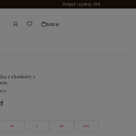
Dołącz i zyskaj -15%
0,00 zł
tka z ekoskóry z
iem
00/5
ł
M
L
XL
2XL