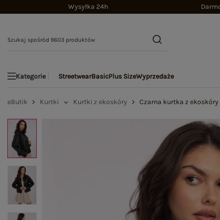
Wysyłka 24h
Darmo
Streetwear
Basic
Plus Size
Wyprzedaże
Kategorie
eButik
Kurtki
Kurtki z ekoskóry
Czarna kurtka z ekoskóry