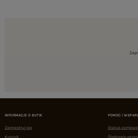
Zapi
INFORMACJE O BUTIK
POMOC I WSPAR
Zarejestruj się
Status zamówi
Koszyk
Śledzenie przes