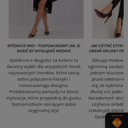
SPÓDNICE MIDI - PODPOWIADAMY JAK JE
JAK CZYTAĆ ETYKIET
NOSIĆ BY WYGLĄDAĆ MODNIE
UBRAŃ ONLINE? PRZ
Spódnice o długości za kolano to
Zakupy modowe w
świetny wybór dla wszystkich fanek
ogromną swobodę, a
najnowszych trendów, które cenią
jednym kluczowy
sobie połączenie klasyki i
przed odebranie
nowoczesnego designu.
się, że wybrana 
Przedstawiamy pomysły na letnie
dłużej niż jeden 
stylizacje, które przypadną do gustu
świadomych decyzj
fashionistkom ceniącym sobie
czytania składó
oryginalny styl.
rzetelnych standa
Sprawdź, na co
4.9
robiąc zaku