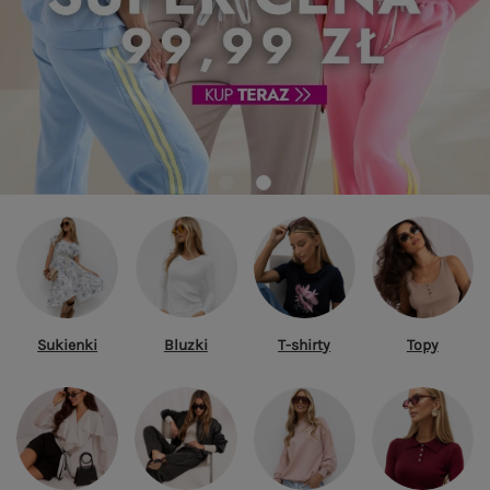
Sukienki
Bluzki
T-shirty
Topy