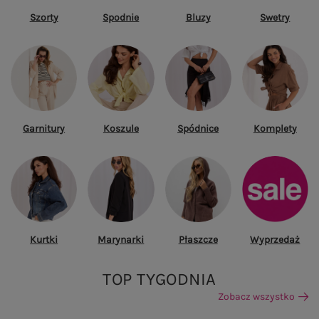
Szorty
Spodnie
Bluzy
Swetry
Garnitury
Koszule
Spódnice
Komplety
Kurtki
Marynarki
Płaszcze
Wyprzedaż
TOP TYGODNIA
Zobacz wszystko