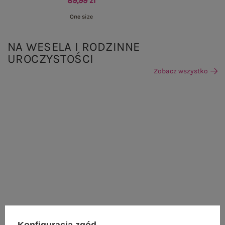
89,99 zł
One size
NA WESELA I RODZINNE
UROCZYSTOŚCI
Zobacz wszystko
Konfiguracja zgód