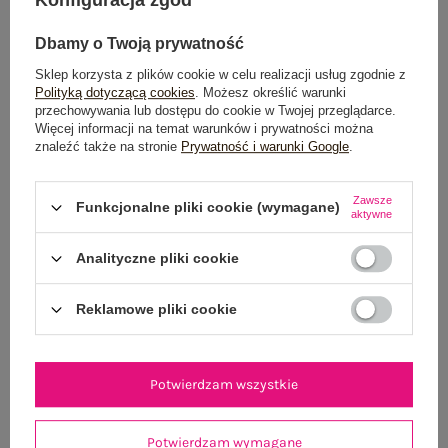
Dbamy o Twoją prywatność
Sklep korzysta z plików cookie w celu realizacji usług zgodnie z
Polityką dotyczącą cookies
. Możesz określić warunki
przechowywania lub dostępu do cookie w Twojej przeglądarce.
Więcej informacji na temat warunków i prywatności można
znaleźć także na stronie
Prywatność i warunki Google
.
Jasnoniebieski bawełniany top basic RUE PARIS
Pistacjowa mini spó
54,99 zł
Zawsze
Funkcjonalne pliki cookie (wymagane)
L/XL
aktywne
Analityczne pliki cookie
Reklamowe pliki cookie
Potwierdzam wszystkie
Potwierdzam wymagane