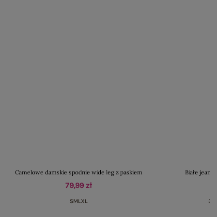
Camelowe damskie spodnie wide leg z paskiem
Białe jeans
79,99 zł
S
M
L
XL
36