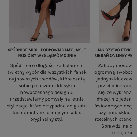
SPÓDNICE MIDI - PODPOWIADAMY JAK JE
JAK CZYTAĆ ETYKIET
NOSIĆ BY WYGLĄDAĆ MODNIE
UBRAŃ ONLINE? PRZ
Spódnice o długości za kolano to
Zakupy modowe w
świetny wybór dla wszystkich fanek
ogromną swobodę, a
najnowszych trendów, które cenią
jednym kluczowy
sobie połączenie klasyki i
przed odebranie
nowoczesnego designu.
się, że wybrana 
Przedstawiamy pomysły na letnie
dłużej niż jeden 
stylizacje, które przypadną do gustu
świadomych decyzj
fashionistkom ceniącym sobie
czytania składó
oryginalny styl.
rzetelnych standa
Sprawdź, na co
robiąc zaku