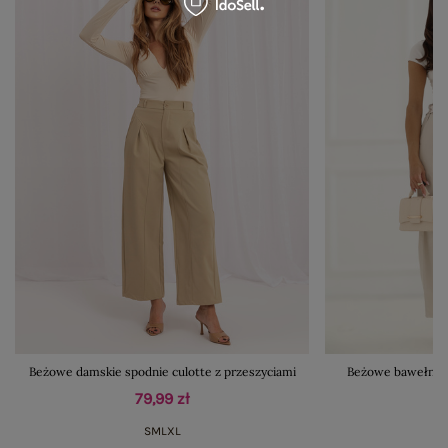
Beżowe damskie spodnie culotte z przeszyciami
Beżowe bawełnian
79,99 zł
S
M
L
XL