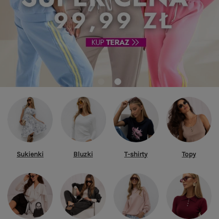
Sukienki
Bluzki
T-shirty
Topy