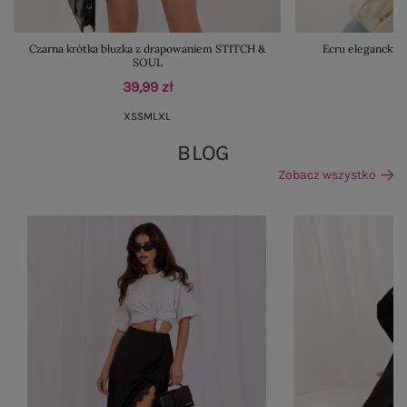
Czarna krótka bluzka z drapowaniem STITCH &
Ecru elegancki 
SOUL
39,99 zł
XS
S
M
L
XL
BLOG
Zobacz wszystko