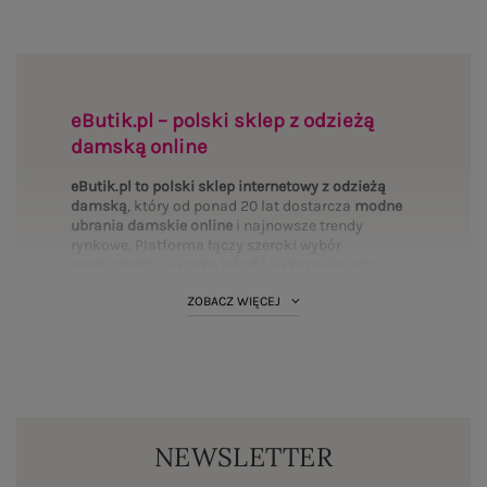
eButik.pl – polski sklep z odzieżą
damską online
eButik.pl to polski sklep internetowy z odzieżą
damską
, który od ponad 20 lat dostarcza
modne
ubrania damskie online
i najnowsze trendy
rynkowe. Platforma łączy szeroki wybór
asortymentu, wysoką jakość wykonania oraz
mierzalne bezpieczeństwo transakcji. Wybierz
ZOBACZ WIĘCEJ
interesujące Cię
kategorie
i uzupełnij swoją
garderobę:
Bluzki
·
Sukienki
·
Spodnie
·
T-shirty
·
PLUS SIZE
·
Bluzy
·
Komplety
·
Spódnice
·
Koszule
·
Marynarki
·
Swetry
·
Kurtki
·
Płaszcze
·
BASIC
·
Legginsy
·
Topy
·
Szorty
·
Body
NEWSLETTER
Standardy polskiego rynku fashion online