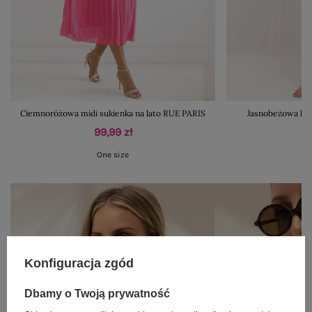
Ciemnoróżowa midi sukienka na lato RUE PARIS
Jasnobeżowa let
99,99 zł
One size
Konfiguracja zgód
Dbamy o Twoją prywatność