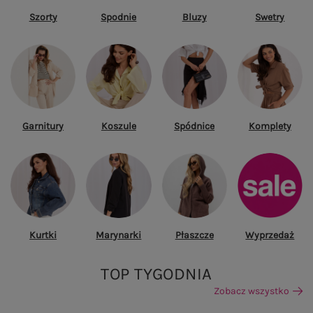
Szorty
Spodnie
Bluzy
Swetry
Garnitury
Koszule
Spódnice
Komplety
Kurtki
Marynarki
Płaszcze
Wyprzedaż
TOP TYGODNIA
Zobacz wszystko