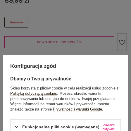
89,99 zł
One size
POWIADOM O DOSTĘPNOŚCI
Konfiguracja zgód
Produkt niedostępny
Dbamy o Twoją prywatność
Sklep korzysta z plików cookie w celu realizacji usług zgodnie z
OPIS PRODUKTU
Polityką dotyczącą cookies
. Możesz określić warunki
przechowywania lub dostępu do cookie w Twojej przeglądarce.
Więcej informacji na temat warunków i prywatności można
GŁÓWNE PARAMETRY
znaleźć także na stronie
Prywatność i warunki Google
.
OPINIE O PRODUKCIE
(0)
Zawsze
Funkcjonalne pliki cookie (wymagane)
aktywne