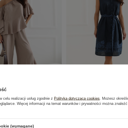
ość
w celu realizacji usług zgodnie z
Polityką dotyczącą cookies
. Możesz określi
mplet z bluzką hiszpanką RUE PARIS
Granatowa letnia sukienka be
eglądarce. Więcej informacji na temat warunków i prywatności można znaleźć
119,99 zł
99,99 zł
cookie (wymagane)