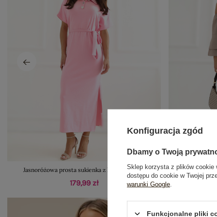
Konfiguracja zgód
Dbamy o Twoją prywatn
Sklep korzysta z plików cookie 
Jasnoróżowa prosta sukienka z kołnierzykiem
Fango letni ko
dostępu do cookie w Twojej prz
179,99 zł
warunki Google
.
Funkcjonalne pliki 