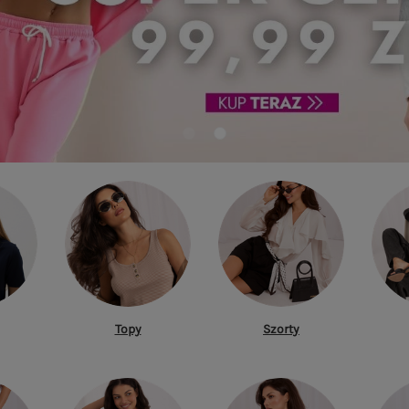
Topy
Szorty