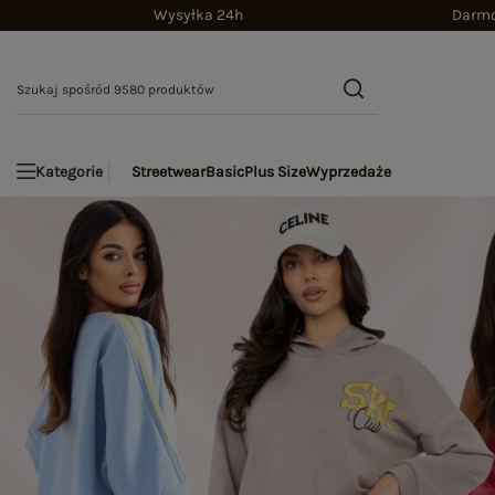
Wysyłka 24h
Darmo
Streetwear
Basic
Plus Size
Wyprzedaże
Kategorie