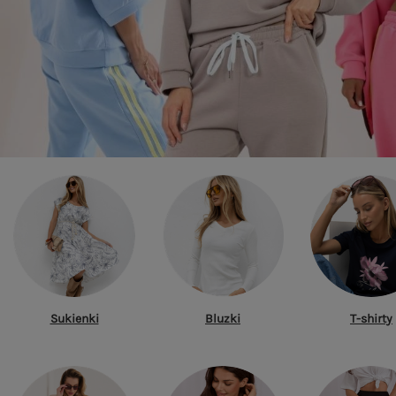
Sukienki
Bluzki
T-shirty