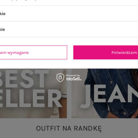
kie
kie
dzam wymagane
Potwierdzam 
OUTFIT NA RANDKĘ