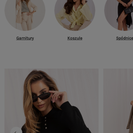
Garnitury
Koszule
Spódnic