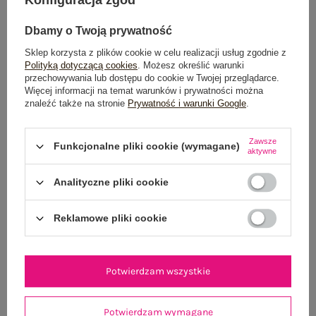
Dbamy o Twoją prywatność
Sklep korzysta z plików cookie w celu realizacji usług zgodnie z
Polityką dotyczącą cookies
. Możesz określić warunki
przechowywania lub dostępu do cookie w Twojej przeglądarce.
Więcej informacji na temat warunków i prywatności można
znaleźć także na stronie
Prywatność i warunki Google
.
Beżowa elegancka sukienka z krótkim rękawem
Czarny bawełniany 
99,99 zł
Zawsze
Funkcjonalne pliki cookie (wymagane)
aktywne
One size
Analityczne pliki cookie
Reklamowe pliki cookie
Potwierdzam wszystkie
Potwierdzam wymagane