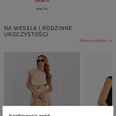
59,99 zł
S/M
L/XL
NA WESELA I RODZINNE
UROCZYSTOŚCI
Zobacz wszystko
Konfiguracja zgód