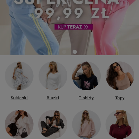
Sukienki
Bluzki
T-shirty
Topy