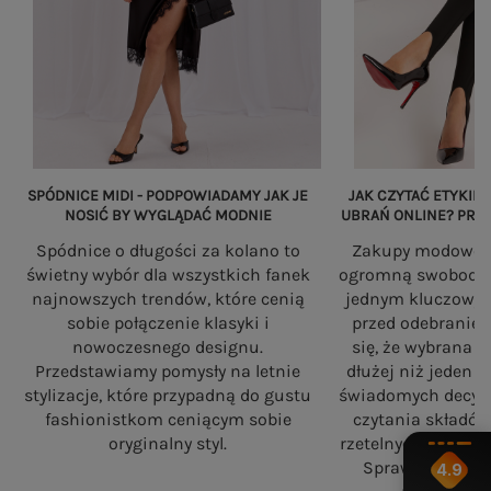
SPÓDNICE MIDI - PODPOWIADAMY JAK JE
JAK CZYTAĆ ETYKIET
NOSIĆ BY WYGLĄDAĆ MODNIE
UBRAŃ ONLINE? PRZ
Spódnice o długości za kolano to
Zakupy modowe w
świetny wybór dla wszystkich fanek
ogromną swobodę, a
najnowszych trendów, które cenią
jednym kluczowy
sobie połączenie klasyki i
przed odebranie
nowoczesnego designu.
się, że wybrana 
Przedstawiamy pomysły na letnie
dłużej niż jeden 
stylizacje, które przypadną do gustu
świadomych decyzj
fashionistkom ceniącym sobie
czytania składó
oryginalny styl.
rzetelnych standa
Sprawdź, na co
4.9