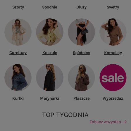
Szorty
Spodnie
Bluzy
Swetry
Garnitury
Koszule
Spódnice
Komplety
Kurtki
Marynarki
Płaszcze
Wyprzedaż
TOP TYGODNIA
Zobacz wszystko