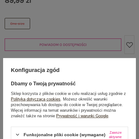
89,99 zł
One size
POWIADOM O DOSTĘPNOŚCI
Konfiguracja zgód
Produkt niedostępny
Dbamy o Twoją prywatność
Sklep korzysta z plików cookie w celu realizacji usług zgodnie z
OPIS PRODUKTU
Polityką dotyczącą cookies
. Możesz określić warunki
przechowywania lub dostępu do cookie w Twojej przeglądarce.
Więcej informacji na temat warunków i prywatności można
GŁÓWNE PARAMETRY
znaleźć także na stronie
Prywatność i warunki Google
.
OPINIE O PRODUKCIE
(0)
Zawsze
Funkcjonalne pliki cookie (wymagane)
aktywne