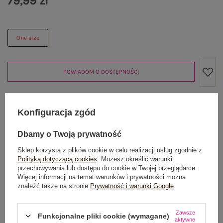
79,99 zł
One size
POWIADOM O DOSTĘPNOŚCI
Konfiguracja zgód
Produkt niedostępny
Dbamy o Twoją prywatność
Sklep korzysta z plików cookie w celu realizacji usług zgodnie z
OPIS PRODUKTU
Polityką dotyczącą cookies
. Możesz określić warunki
przechowywania lub dostępu do cookie w Twojej przeglądarce.
Więcej informacji na temat warunków i prywatności można
GŁÓWNE PARAMETRY
znaleźć także na stronie
Prywatność i warunki Google
.
OPINIE O PRODUKCIE
(0)
Zawsze
Funkcjonalne pliki cookie (wymagane)
aktywne