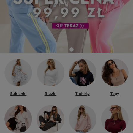
Sukienki
Bluzki
T-shirty
Topy