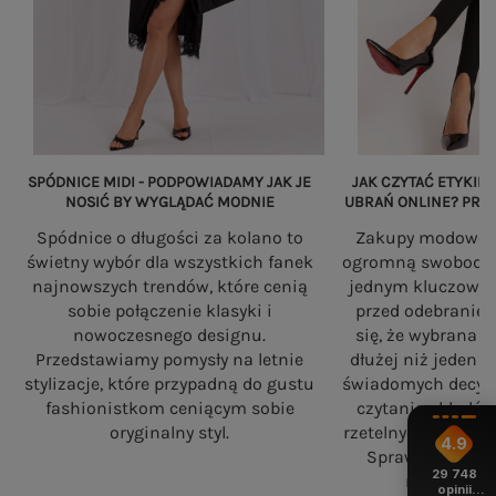
SPÓDNICE MIDI - PODPOWIADAMY JAK JE
JAK CZYTAĆ ETYKIET
NOSIĆ BY WYGLĄDAĆ MODNIE
UBRAŃ ONLINE? PRZ
Spódnice o długości za kolano to
Zakupy modowe w
świetny wybór dla wszystkich fanek
ogromną swobodę, a
najnowszych trendów, które cenią
jednym kluczowy
sobie połączenie klasyki i
przed odebranie
nowoczesnego designu.
się, że wybrana 
Przedstawiamy pomysły na letnie
dłużej niż jeden 
stylizacje, które przypadną do gustu
świadomych decyzj
fashionistkom ceniącym sobie
czytania składó
oryginalny styl.
rzetelnych standa
4.9
Sprawdź, na co
29 748
robiąc zaku
opinii