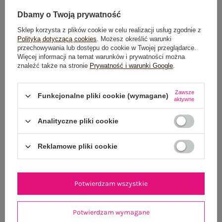
Dbamy o Twoją prywatność
Sklep korzysta z plików cookie w celu realizacji usług zgodnie z
Polityką dotyczącą cookies
. Możesz określić warunki
przechowywania lub dostępu do cookie w Twojej przeglądarce.
Więcej informacji na temat warunków i prywatności można
znaleźć także na stronie
Prywatność i warunki Google
.
Jasnożółty top basic z bawełny RUE PARIS
Brązowa midi s
54,99 zł
Zawsze
Funkcjonalne pliki cookie (wymagane)
aktywne
S/M
L/XL
Analityczne pliki cookie
Reklamowe pliki cookie
Potwierdzam wszystkie
Potwierdzam wymagane