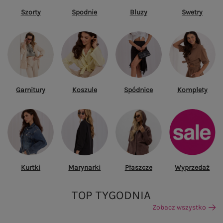
Szorty
Spodnie
Bluzy
Swetry
Garnitury
Koszule
Spódnice
Komplety
Kurtki
Marynarki
Płaszcze
Wyprzedaż
TOP TYGODNIA
Zobacz wszystko