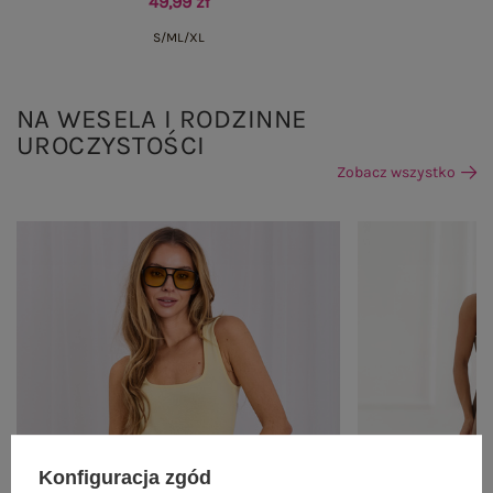
49,99 zł
S/M
L/XL
NA WESELA I RODZINNE
UROCZYSTOŚCI
Zobacz wszystko
Konfiguracja zgód