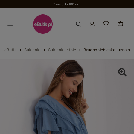
Zwrot do 100 dni
eButik
Sukienki
Sukienki letnie
Brudnoniebieska luźna suk