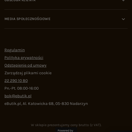
OBSŁUGA KLIENTA
MEDIA SPOŁECZNOŚCIOWE
Regulamin
Polityka prywatności
Odstąpienie od umowy
Zarządzaj plikami cookie
22 290 10 80
Pn.-Pt. 08:00-16:00
bok@ebutik.pl
eButik.pl
,
Al. Katowicka 68
,
05-830
Nadarzyn
W sklepie prezentujemy ceny brutto (z VAT).