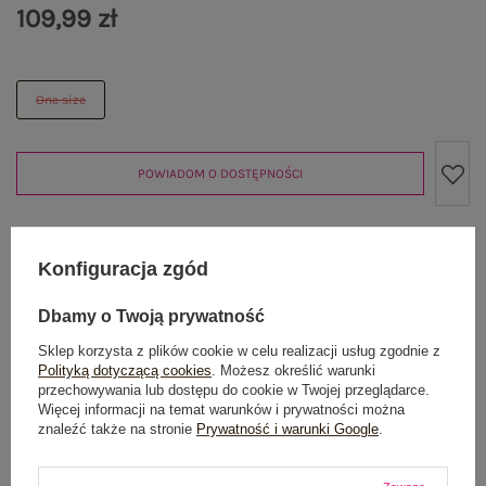
109,99 zł
One size
POWIADOM O DOSTĘPNOŚCI
Produkt niedostępny
Konfiguracja zgód
Dbamy o Twoją prywatność
Sklep korzysta z plików cookie w celu realizacji usług zgodnie z
OPIS PRODUKTU
Polityką dotyczącą cookies
. Możesz określić warunki
przechowywania lub dostępu do cookie w Twojej przeglądarce.
Więcej informacji na temat warunków i prywatności można
GŁÓWNE PARAMETRY
znaleźć także na stronie
Prywatność i warunki Google
.
OPINIE O PRODUKCIE
(1)