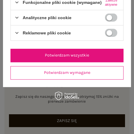
Zawsze
Funkcjonalne pliki cookie (wymagane)
aktywne
WYSYŁKA I DOSTAWA
Analityczne pliki cookie
ZWROTY I REKLAMACJE
Reklamowe pliki cookie
Potwierdzam wszystkie
Potwierdzam wymagane
NEWSLETTER
Zapisz się do naszego newslettera i otrzymaj 15% zniżki na
pierwsze zamówienie
ZAPISZ SIĘ