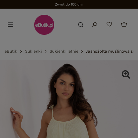
Zwrot do 100 dni
eButik
Sukienki
Sukienki letnie
Jasnożółta muślinowa suk