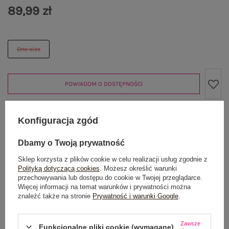
89,99 zł
One size
POWIADOM O DOSTĘPNOŚCI
Konfiguracja zgód
Produkt niedostępny
Dbamy o Twoją prywatność
Sklep korzysta z plików cookie w celu realizacji usług zgodnie z
Polityką dotyczącą cookies
. Możesz określić warunki
OPIS PRODUKTU
przechowywania lub dostępu do cookie w Twojej przeglądarce.
Więcej informacji na temat warunków i prywatności można
znaleźć także na stronie
Prywatność i warunki Google
.
GŁÓWNE PARAMETRY
OPINIE O PRODUKCIE
(0)
Zawsze
Funkcjonalne pliki cookie (wymagane)