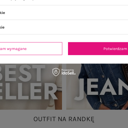
kie
kie
dzam wymagane
Potwierdzam 
OUTFIT NA RANDKĘ