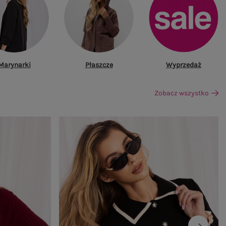
Marynarki
Płaszcze
Wyprzedaż
Zobacz wszystko