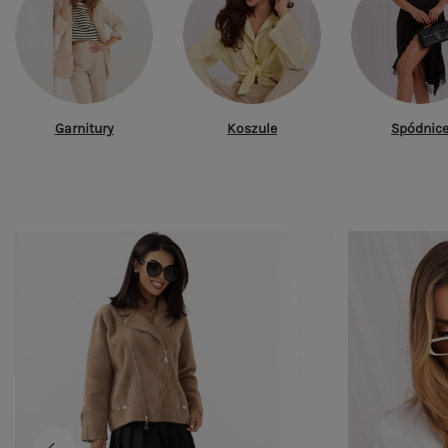
Garnitury
Koszule
Spódnic