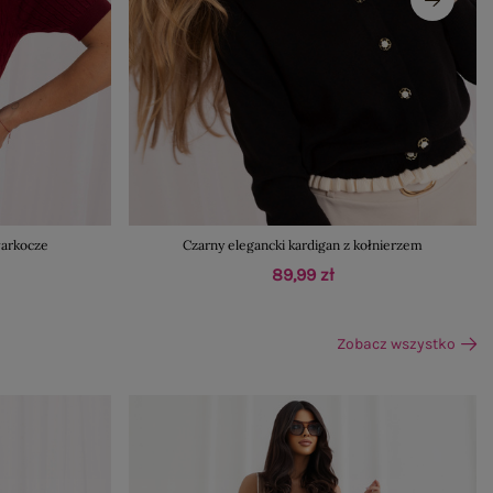
arkocze
Czarny elegancki kardigan z kołnierzem
89,99 zł
Zobacz wszystko