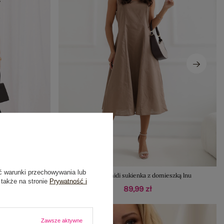
ć warunki przechowywania lub
ązaniem
Brązowa midi sukienka z domieszką lnu
 także na stronie
Prywatność i
89,99 zł
Zawsze aktywne