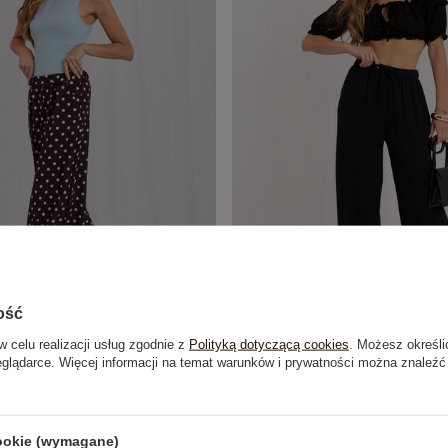
ość
w celu realizacji usług zgodnie z
Polityką dotyczącą cookies
. Możesz określi
ki damski tank top basic RUE PARIS
Czarne letnie spodnie z wi
eglądarce. Więcej informacji na temat warunków i prywatności można znaleźć
49,99 zł
79,99 zł
cookie (wymagane)