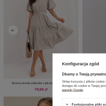
Konfiguracja zgód
Dbamy o Twoją prywatn
Sklep korzysta z plików cookie 
Beżowa letnia sukienka z plecionym paskiem
Jasnoniebies
dostępu do cookie w Twojej prz
79,99 zł
warunki Google
.
Funkcjonalne pliki 