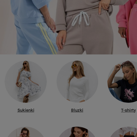
Sukienki
Bluzki
T-shirty