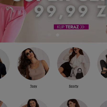
Topy
Szorty