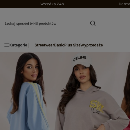
Wysyłka 24h
Darmo
Streetwear
Basic
Plus Size
Wyprzedaże
Kategorie