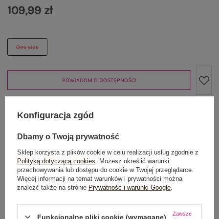
109,99 zł
One size
POWIADOM O DOSTĘPNOŚCI
Konfiguracja zgód
Produkt niedostępny
Dbamy o Twoją prywatność
Sklep korzysta z plików cookie w celu realizacji usług zgodnie z
Polityką dotyczącą cookies
. Możesz określić warunki
OPIS PRODUKTU
przechowywania lub dostępu do cookie w Twojej przeglądarce.
Więcej informacji na temat warunków i prywatności można
znaleźć także na stronie
Prywatność i warunki Google
.
GŁÓWNE PARAMETRY
OPINIE O PRODUKCIE
(0)
Zawsze
Funkcjonalne pliki cookie (wymagane)