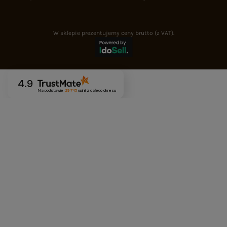
W sklepie prezentujemy ceny brutto (z VAT).
4.9
Na podstawie
29 745
opinii
z całego okresu