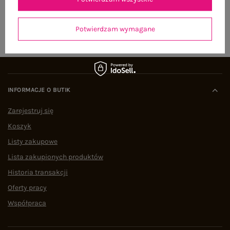
ZAPISZ SIĘ
Potwierdzam wymagane
INFORMACJE O BUTIK
Zarejestruj się
Koszyk
Listy zakupowe
Lista zakupionych produktów
Historia transakcji
Oferty pracy
Współpraca