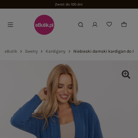
Zwrot do 100 dni
eButik
Swetry
Kardigany
Niebieski damski kardigan do ko