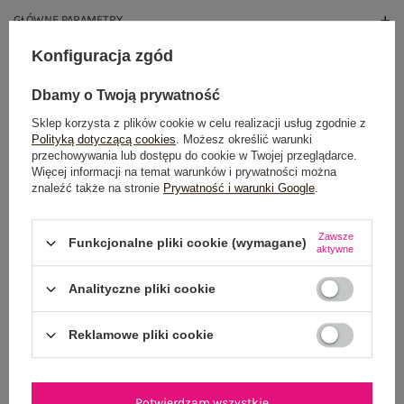
GŁÓWNE PARAMETRY
Konfiguracja zgód
OPINIE O PRODUKCIE
(1)
Dbamy o Twoją prywatność
WYSYŁKA I DOSTAWA
Sklep korzysta z plików cookie w celu realizacji usług zgodnie z
Polityką dotyczącą cookies
. Możesz określić warunki
ZWROTY I REKLAMACJE
przechowywania lub dostępu do cookie w Twojej przeglądarce.
Więcej informacji na temat warunków i prywatności można
znaleźć także na stronie
Prywatność i warunki Google
.
Zawsze
Funkcjonalne pliki cookie (wymagane)
aktywne
Analityczne pliki cookie
NEWSLETTER
Reklamowe pliki cookie
Zapisz się do naszego newslettera i otrzymaj 15% zniżki na
pierwsze zamówienie
Potwierdzam wszystkie