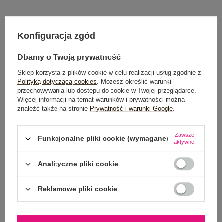
GŁÓWNE PARAMETRY
Konfiguracja zgód
OPINIE O PRODUKCIE
(1)
Dbamy o Twoją prywatność
WYSYŁKA I DOSTAWA
Sklep korzysta z plików cookie w celu realizacji usług zgodnie z
Polityką dotyczącą cookies
. Możesz określić warunki
ZWROTY I REKLAMACJE
przechowywania lub dostępu do cookie w Twojej przeglądarce.
Więcej informacji na temat warunków i prywatności można
znaleźć także na stronie
Prywatność i warunki Google
.
Zawsze
Funkcjonalne pliki cookie (wymagane)
aktywne
Analityczne pliki cookie
Reklamowe pliki cookie
NEWSLETTER
Zapisz się do naszego newslettera i otrzymaj 15% zniżki na
pierwsze zamówienie