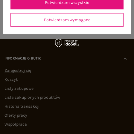
Potwierdzam wszystkie
ZAPISZ SIĘ
Potwierdzam wymagane
INFORMACJE O BUTIK
Zarejestruj się
Koszyk
Listy zakupowe
Lista zakupionych produktów
Historia transakcji
Oferty pracy
Współpraca