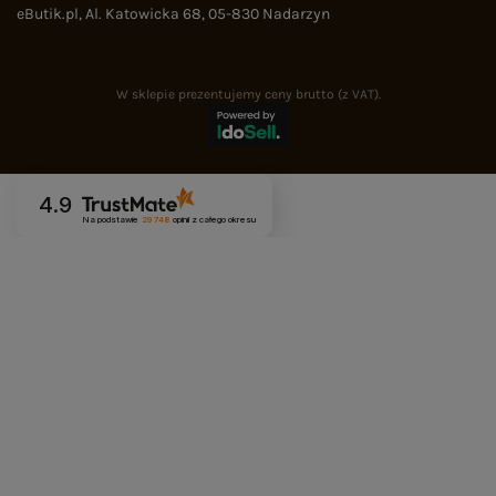
eButik.pl
,
Al. Katowicka 68
,
05-830
Nadarzyn
W sklepie prezentujemy ceny brutto (z VAT).
4.9
Na podstawie
29 748
opinii
z całego okresu