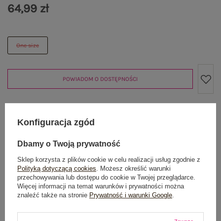
64,99 zł
One size
POWIADOM O DOSTĘPNOŚCI
Produkt niedostępny
Konfiguracja zgód
Dbamy o Twoją prywatność
Sklep korzysta z plików cookie w celu realizacji usług zgodnie z
OPIS PRODUKTU
Polityką dotyczącą cookies
. Możesz określić warunki
przechowywania lub dostępu do cookie w Twojej przeglądarce.
Więcej informacji na temat warunków i prywatności można
GŁÓWNE PARAMETRY
znaleźć także na stronie
Prywatność i warunki Google
.
OPINIE O PRODUKCIE
(1)