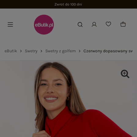
Zwrot do 100 dni
eButik
Swetry
Swetry z golfem
Czerwony dopasowany swet