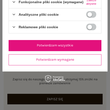
Zawsze
Funkcjonalne pliki cookie (wymagane)
aktywne
WYSYŁKA I DOSTAWA
Analityczne pliki cookie
ZWROTY I REKLAMACJE
Reklamowe pliki cookie
Potwierdzam wszystkie
Potwierdzam wymagane
NEWSLETTER
Zapisz się do naszego newslettera i otrzymaj 15% zniżki na
pierwsze zamówienie
ZAPISZ SIĘ