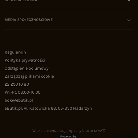
OBSŁUGA KLIENTA
MEDIA SPOŁECZNOŚCIOWE
Regulamin
Polityka prywatności
Odstąpienie od umowy
Zarządzaj plikami cookie
22 290 10 80
Pn.-Pt. 08:00-16:00
bok@ebutik.pl
eButik.pl
,
Al. Katowicka 68
,
05-830
Nadarzyn
W sklepie prezentujemy ceny brutto (z VAT).