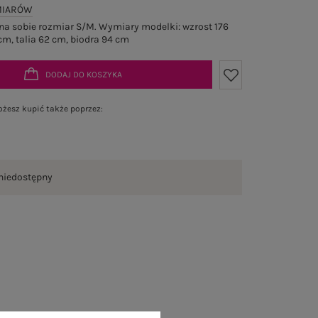
MIARÓW
a sobie rozmiar S/M. Wymiary modelki: wzrost 176
cm, talia 62 cm, biodra 94 cm
DODAJ DO KOSZYKA
żesz kupić także poprzez:
niedostępny