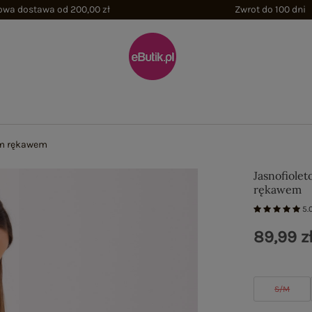
wa dostawa od 200,00 zł
Zwrot do 100 dni
im rękawem
Jasnofiole
rękawem
5.
89,99 z
S/M