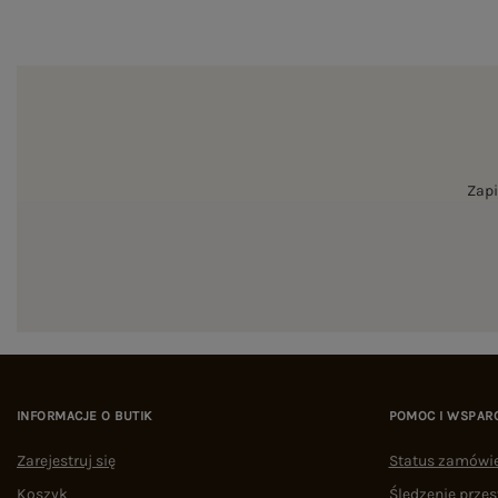
Zapi
INFORMACJE O BUTIK
POMOC I WSPAR
Zarejestruj się
Status zamówi
Koszyk
Śledzenie przes