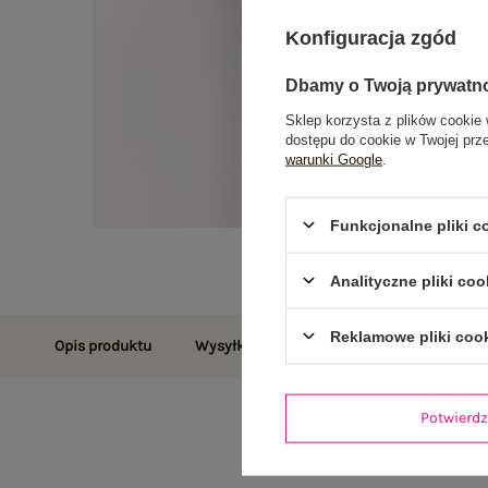
Konfiguracja zgód
Dbamy o Twoją prywatn
Sklep korzysta z plików cookie 
dostępu do cookie w Twojej prz
warunki Google
.
Funkcjonalne pliki 
Analityczne pliki coo
Reklamowe pliki coo
Opis produktu
Wysyłka i dostawa
Zwroty i reklamac
Potwier