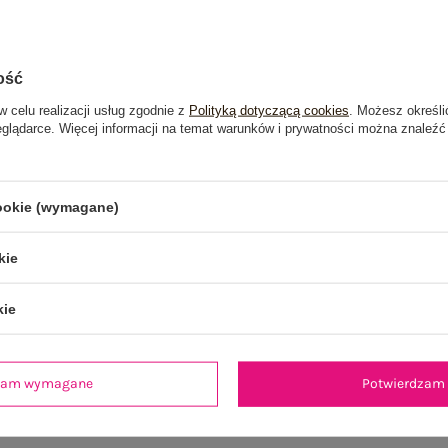
ość
w celu realizacji usług zgodnie z
Polityką dotyczącą cookies
. Możesz określi
eglądarce. Więcej informacji na temat warunków i prywatności można znaleźć
cookie (wymagane)
kie
kie
je
Opinie o produkcie
(1)
dzam wymagane
Potwierdzam 