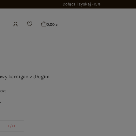
Dołącz i zyskaj -15%
0,00 zł
towy kardigan z długim
00/5
ł
L/XL