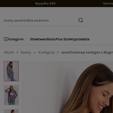
Wysyłka 24h
Darmo
Streetwear
Basic
Plus Size
Wyprzedaże
Kategorie
eButik
Swetry
Kardigany
Jasnofioletowy kardigan z dług