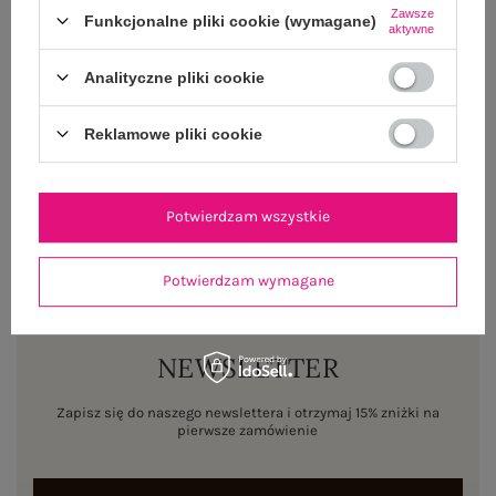
Zawsze
Funkcjonalne pliki cookie (wymagane)
aktywne
OPINIE O PRODUKCIE
(1)
Analityczne pliki cookie
WYSYŁKA I DOSTAWA
Reklamowe pliki cookie
ZWROTY I REKLAMACJE
Potwierdzam wszystkie
Potwierdzam wymagane
NEWSLETTER
Zapisz się do naszego newslettera i otrzymaj 15% zniżki na
pierwsze zamówienie