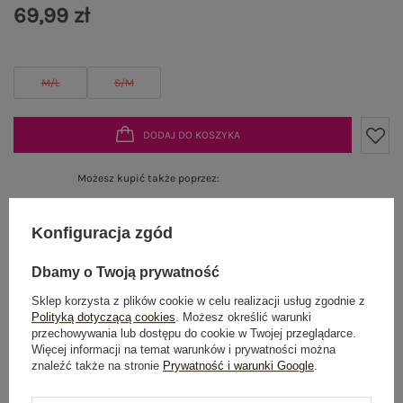
69,99 zł
M/L
S/M
DODAJ DO KOSZYKA
Możesz kupić także poprzez:
Konfiguracja zgód
Produkt niedostępny
Dbamy o Twoją prywatność
Sklep korzysta z plików cookie w celu realizacji usług zgodnie z
Polityką dotyczącą cookies
. Możesz określić warunki
przechowywania lub dostępu do cookie w Twojej przeglądarce.
OPIS PRODUKTU
Więcej informacji na temat warunków i prywatności można
znaleźć także na stronie
Prywatność i warunki Google
.
GŁÓWNE PARAMETRY