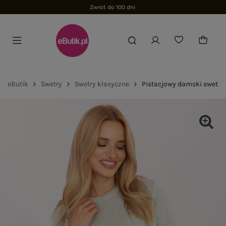
Zwrot do 100 dni
eButik
Swetry
Swetry klasyczne
Pistacjowy damski sweter