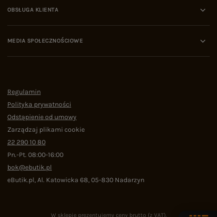
OBSŁUGA KLIENTA
MEDIA SPOŁECZNOŚCIOWE
Regulamin
Polityka prywatności
Odstąpienie od umowy
Zarządzaj plikami cookie
22 290 10 80
Pn.-Pt. 08:00-16:00
bok@ebutik.pl
eButik.pl
,
Al. Katowicka 68
,
05-830
Nadarzyn
W sklepie prezentujemy ceny brutto (z VAT).