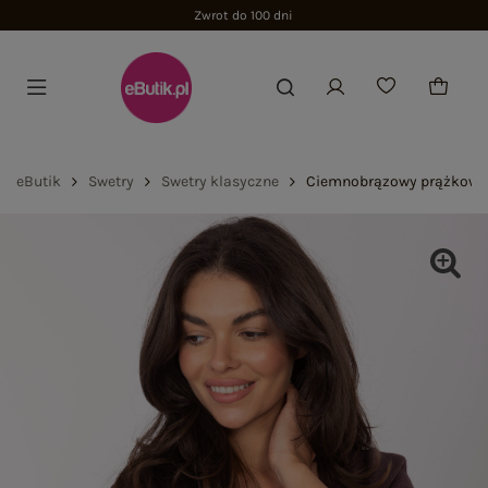
Zwrot do 100 dni
eButik
Swetry
Swetry klasyczne
Ciemnobrązowy prążkowan