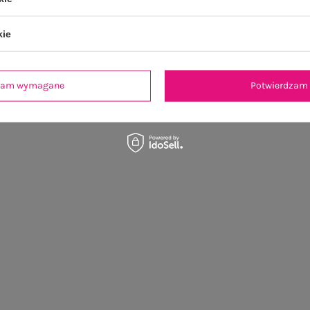
kie
dzam wymagane
Potwierdzam 