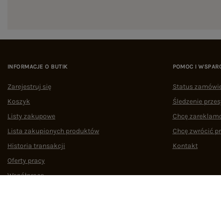
INFORMACJE O BUTIK
POMOC I WSPAR
Zarejestruj się
Status zamówi
Koszyk
Śledzenie przes
Listy zakupowe
Chcę zareklam
Lista zakupionych produktów
Chcę zwrócić p
Historia transakcji
Kontakt
Oferty pracy
Współpraca
Regulamin
Polityka prywatności
Odstąpienie od umowy
Zarządzaj