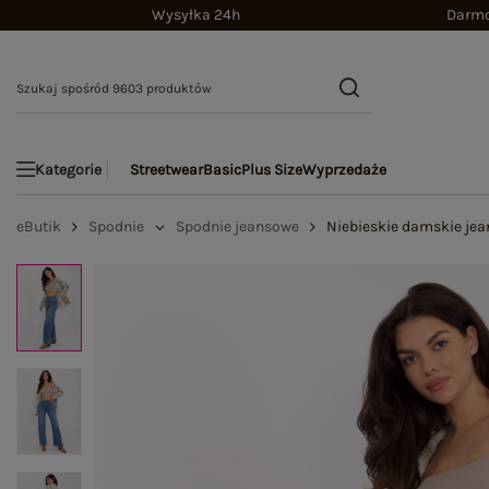
Wysyłka 24h
Darmo
Streetwear
Basic
Plus Size
Wyprzedaże
Kategorie
eButik
Spodnie
Spodnie jeansowe
Niebieskie damskie jea