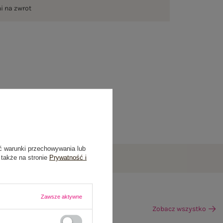
ni na zwrot
ć warunki przechowywania lub
 także na stronie
Prywatność i
Zawsze aktywne
Zobacz wszystko