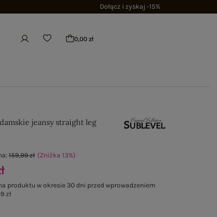
Dołącz i zyskaj -15%
0,00 zł
damskie jeansy straight leg
na:
159,99 zł
(Zniżka
13
%
)
ł
na produktu w okresie 30 dni przed wprowadzeniem
9 zł