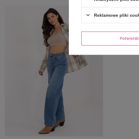
Reklamowe pliki coo
Potwier