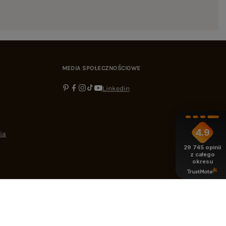
MEDIA SPOŁECZNOŚCIOWE
Linkedin
4.9
ia
29 745
opinii
z całego
okresu
-16:00
bok@ebutik.pl
eButik.pl
,
Al. Katowicka 68
,
05-830
Nadarzyn