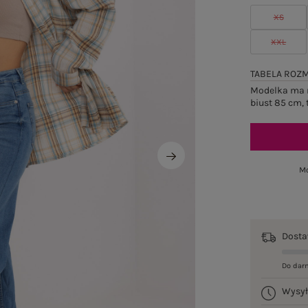
XS
XXL
TABELA ROZ
Modelka ma n
biust 85 cm, 
Mo
Dost
Do dar
Wysy