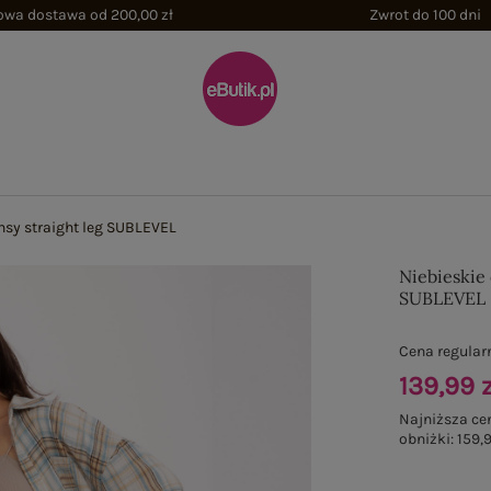
wa dostawa od 200,00 zł
Zwrot do 100 dni
nsy straight leg SUBLEVEL
Niebieskie 
SUBLEVEL
Cena regular
139,99 z
Najniższa ce
obniżki:
159,9