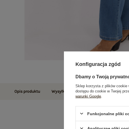
Konfiguracja zgód
Dbamy o Twoją prywatn
Sklep korzysta z plików cookie 
dostępu do cookie w Twojej prz
Opis produktu
Wysyłka i dostawa
Zwroty i reklamac
warunki Google
.
Funkcjonalne pliki 
Analityczne pliki coo