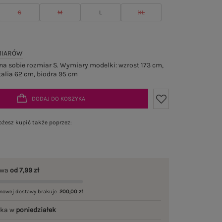
S
M
L
XL
MIARÓW
a sobie rozmiar S. Wymiary modelki: wzrost 173 cm,
talia 62 cm, biodra 95 cm
DODAJ DO KOSZYKA
żesz kupić także poprzez:
awa
od 7,99 zł
mowej dostawy brakuje
200,00 zł
łka w
poniedziałek