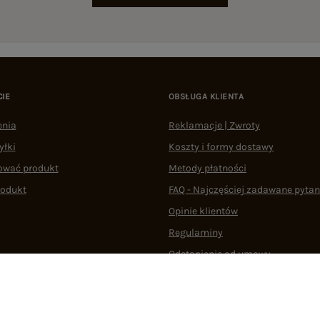
CIE
OBSŁUGA KLIENTA
enia
Reklamacje | Zwroty
yłki
Koszty i formy dostawy
ować produkt
Metody płatności
rodukt
FAQ - Najczęściej zadawane pytan
Opinie klientów
Regulaminy
Odstąpienie od umowy
 plikami cookie
22 290 10 80
Pn.-Pt. 08:00