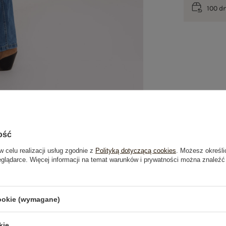
100 d
ość
w celu realizacji usług zgodnie z
Polityką dotyczącą cookies
. Możesz określi
eglądarce. Więcej informacji na temat warunków i prywatności można znaleźć
je
Opinie o produkcie
(0)
cookie (wymagane)
OSTATNIO OGLĄDANE
kie